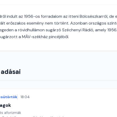
ről indult az 1956-os forradalom az itteni Bölcsészkarról, de
ivált erőszakos esemény nem történt. Azonban országos szint
eden a rövidhullámon sugárzó Széchenyi Rádió, amely 1956.
sugárzott a MÁV-székház pincéjéből.
 adásai
csütörtök
18:04
lagok
 és aforizmák