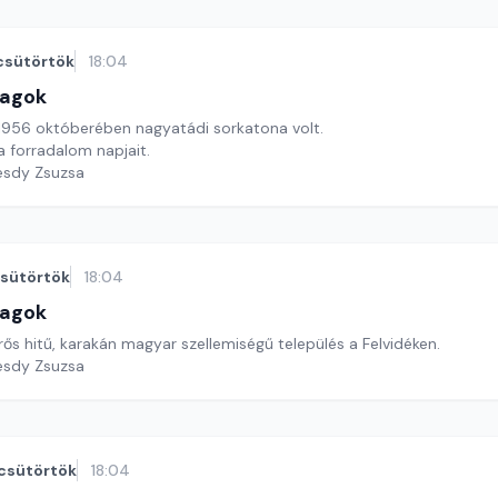
csütörtök
18:04
lagok
1956 októberében nagyatádi sorkatona volt.
 a forradalom napjait.
esdy Zsuzsa
sütörtök
18:04
lagok
ős hitű, karakán magyar szellemiségű település a Felvidéken.
esdy Zsuzsa
csütörtök
18:04