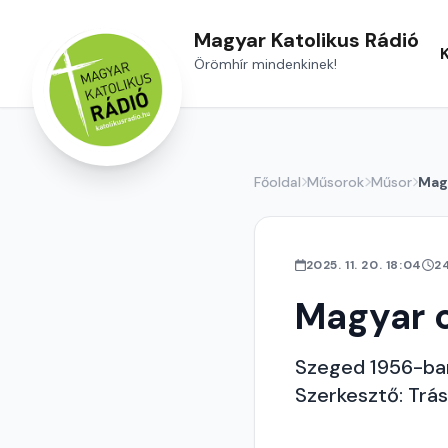
Magyar Katolikus Rádió
Örömhír mindenkinek!
Főoldal
Műsorok
Műsor
Magy
2025. 11. 20. 18:04
2
Magyar c
Szeged 1956-ban
Szerkesztő: Trás