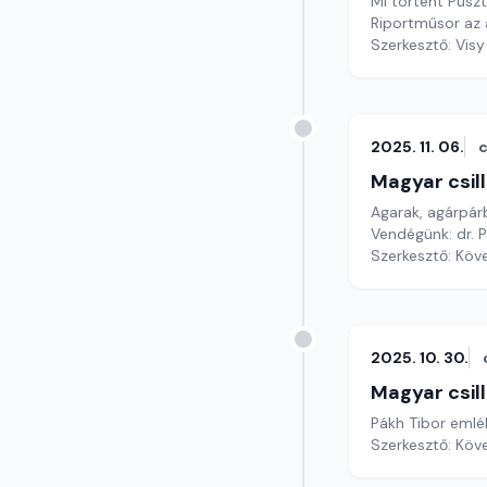
Mi történt Pusz
Riportműsor az 
Szerkesztő: Visy
2025. 11. 06.
c
Magyar csil
Agarak, agárpár
Vendégünk: dr. 
Szerkesztő: Köv
2025. 10. 30.
Magyar csil
Pákh Tibor emlé
Szerkesztő: Köv