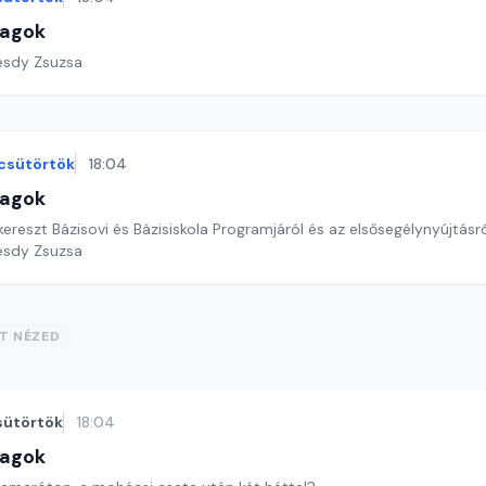
lagok
esdy Zsuzsa
csütörtök
18:04
lagok
reszt Bázisovi és Bázisiskola Programjáról és az elsősegélynyújtásr
esdy Zsuzsa
ST NÉZED
sütörtök
18:04
lagok