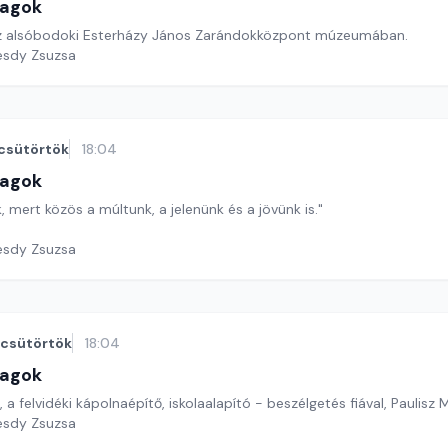
lagok
az alsóbodoki Esterházy János Zarándokközpont múzeumában.
esdy Zsuzsa
csütörtök
18:04
lagok
 mert közös a múltunk, a jelenünk és a jövünk is."
esdy Zsuzsa
csütörtök
18:04
lagok
, a felvidéki kápolnaépítő, iskolaalapító - beszélgetés fiával, Paulisz 
esdy Zsuzsa