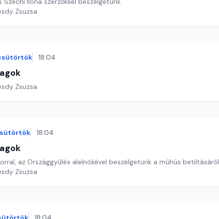
 Széchi Ilona szerzőkkel beszélgetünk.
esdy Zsuzsa
csütörtök
18:04
lagok
esdy Zsuzsa
sütörtök
18:04
lagok
rral, az Országgyűlés alelnökével beszélgetünk a műhús betiltásáról
esdy Zsuzsa
sütörtök
18:04