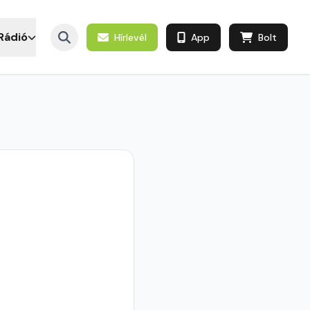
Rádió
Hírlevél
App
Bolt