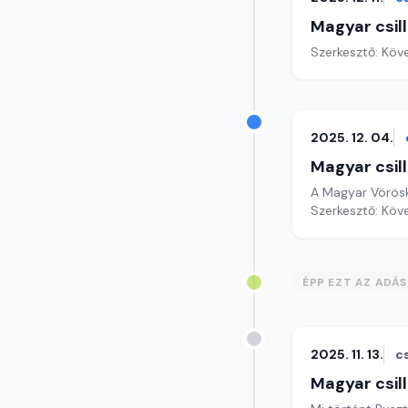
Magyar csil
Szerkesztő: Köv
2025. 12. 04.
Magyar csil
A Magyar Vöröske
Szerkesztő: Köv
ÉPP EZT AZ ADÁ
2025. 11. 13.
c
Magyar csil