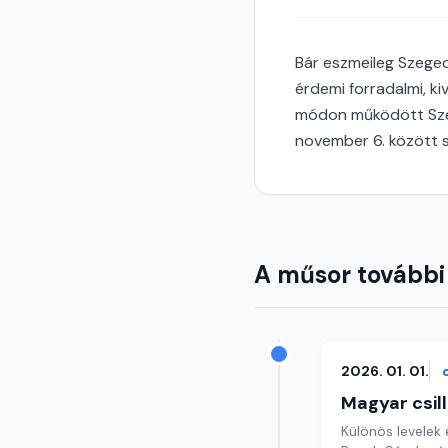
Bár eszmeileg Szeged
érdemi forradalmi, k
módon működött Szeg
november 6. között 
A műsor további
2026. 01. 01.
Magyar csil
Különös levelek