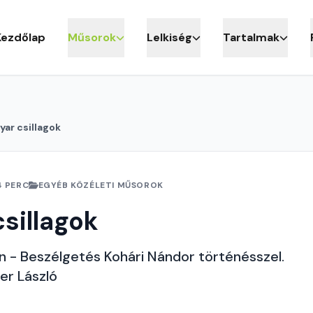
Kezdőlap
Műsorok
Lelkiség
Tartalmak
ar csillagok
4 PERC
EGYÉB KÖZÉLETI MŰSOROK
sillagok
 - Beszélgetés Kohári Nándor történésszel.
er László