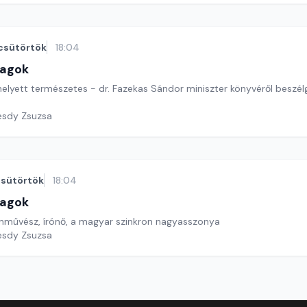
csütörtök
18:04
lagok
lyett természetes - dr. Fazekas Sándor miniszter könyvéről beszélg
esdy Zsuzsa
sütörtök
18:04
lagok
zínművész, írónő, a magyar szinkron nagyasszonya
esdy Zsuzsa