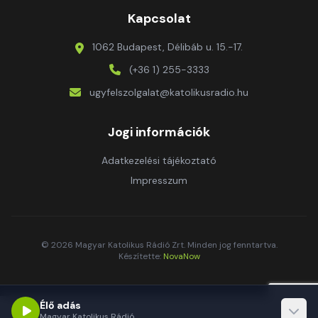
Kapcsolat
1062 Budapest, Délibáb u. 15.-17.
(+36 1) 255-3333
ugyfelszolgalat@katolikusradio.hu
Jogi információk
Adatkezelési tájékoztató
Impresszum
© 2026 Magyar Katolikus Rádió Zrt. Minden jog fenntartva.
Készítette:
NovaNow
Élő adás
Magyar Katolikus Rádió