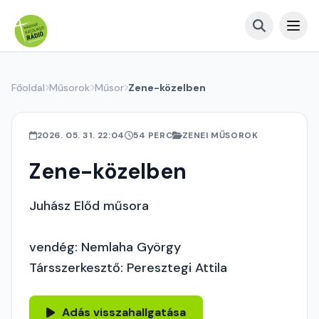
Főoldal
Műsorok
Műsor
Zene-közelben
2026. 05. 31. 22:04
54 PERC
ZENEI MŰSOROK
Zene-közelben
Juhász Előd műsora
vendég: Nemlaha György
Társszerkesztő: Peresztegi Attila
Adás visszahallgatása