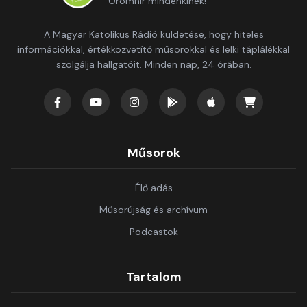
Örömhír mindenkinek!
A Magyar Katolikus Rádió küldetése, hogy hiteles
információkkal, értékközvetítő műsorokkal és lelki táplálékkal
szolgálja hallgatóit. Minden nap, 24 órában.
Műsorok
Élő adás
Műsorújság és archívum
Podcastok
Tartalom