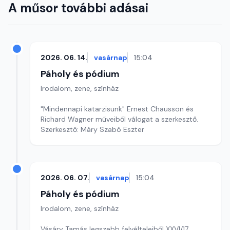
A műsor további adásai
2026. 06. 14.
vasárnap
15:04
Páholy és pódium
Irodalom, zene, színház
"Mindennapi katarzisunk" Ernest Chausson és
Richard Wagner műveiből válogat a szerkesztő.
Szerkesztő: Máry Szabó Eszter
2026. 06. 07.
vasárnap
15:04
Páholy és pódium
Irodalom, zene, színház
Vásáry Tamás legszebb felvélteleiből XXVI/17.