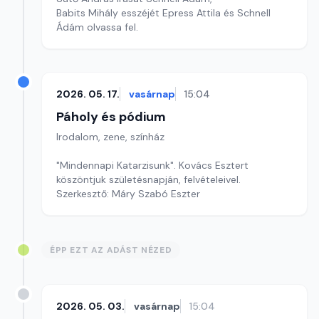
Babits Mihály esszéjét Epress Attila és Schnell
Ádám olvassa fel.
2026. 05. 17.
vasárnap
15:04
Páholy és pódium
Irodalom, zene, színház
"Mindennapi Katarzisunk". Kovács Esztert
köszöntjuk születésnapján, felvételeivel.
Szerkesztő: Máry Szabó Eszter
ÉPP EZT AZ ADÁST NÉZED
2026. 05. 03.
vasárnap
15:04