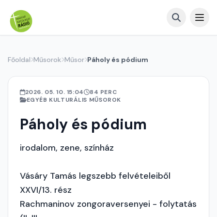
Főoldal
Műsorok
Műsor
Páholy és pódium
2026. 05. 10. 15:04
84 PERC
EGYÉB KULTURÁLIS MŰSOROK
Páholy és pódium
irodalom, zene, színház
Vásáry Tamás legszebb felvételeiből
XXVI/13. rész
Rachmaninov zongoraversenyei - folytatás