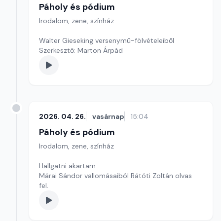
Páholy és pódium
Irodalom, zene, színház
Walter Gieseking versenymű-fölvételeiből
Szerkesztő: Marton Árpád
2026. 04. 26.
vasárnap
15:04
Páholy és pódium
Irodalom, zene, színház
Hallgatni akartam
Márai Sándor vallomásaiból Rátóti Zoltán olvas
fel.