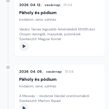
2026. 04. 12.
vasárnap
15:04
Páholy és pódium
Irodalom, zene, színház
Vásáry Tamás legszebb felvételeiből XXVI/9.rész
Chopin-keringők, mazurkák, polonézek
Szerkesztő: Magyar Kornél
2026. 04. 05.
vasárnap
15:04
Páholy és pódium
Irodalom, zene, színház
A Messiás - részletek Händel oratóriumából
Szerkesztő: Marton Árpád