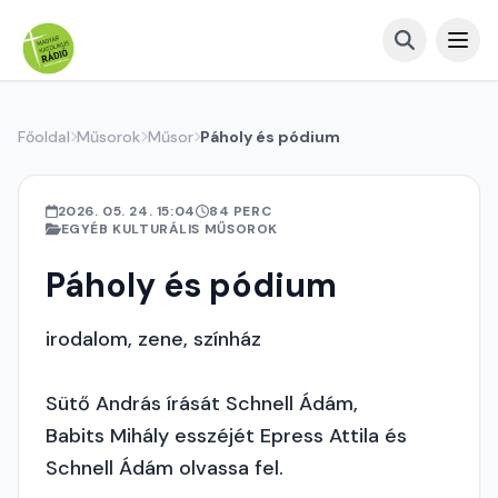
Főoldal
Műsorok
Műsor
Páholy és pódium
2026. 05. 24. 15:04
84 PERC
EGYÉB KULTURÁLIS MŰSOROK
Páholy és pódium
irodalom, zene, színház
Sütő András írását Schnell Ádám,
Babits Mihály esszéjét Epress Attila és
Schnell Ádám olvassa fel.