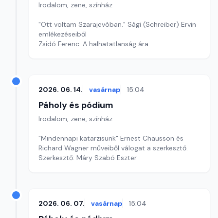
Irodalom, zene, színház
"Ott voltam Szarajevóban." Sági (Schreiber) Ervin
emlékezéseiből
Zsidó Ferenc: A halhatatlanság ára
2026. 06. 14.
vasárnap
15:04
Páholy és pódium
Irodalom, zene, színház
"Mindennapi katarzisunk" Ernest Chausson és
Richard Wagner műveiből válogat a szerkesztő.
Szerkesztő: Máry Szabó Eszter
2026. 06. 07.
vasárnap
15:04