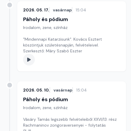
2026. 05. 17.
vasárnap
15:04
Páholy és pódium
Irodalom, zene, színház
"Mindennapi Katarzisunk". Kovács Esztert
köszöntjuk születésnapján, felvételeivel.
Szerkesztő: Máry Szabó Eszter
2026. 05. 10.
vasárnap
15:04
Páholy és pódium
Irodalom, zene, színház
Vásáry Tamás legszebb felvételeiből XXVI/13. rész
Rachmaninov zongoraversenyei - folytatás