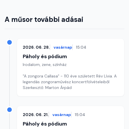
A műsor további adásai
2026. 06. 28.
vasárnap
15:04
Páholy és pódium
Irodalom, zene, színház
"A zongora Callasa" - 110 éve született Rév Lívia. A
legendás zongoraművész koncertfölvételeiből
Szerkesztő: Marton Árpád
2026. 06. 21.
vasárnap
15:04
Páholy és pódium