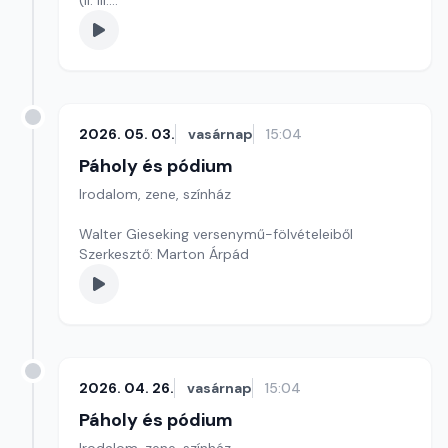
(II. III.
Szerkesztő: Magyar Kornél
2026. 05. 03.
vasárnap
15:04
Páholy és pódium
Irodalom, zene, színház
Walter Gieseking versenymű-fölvételeiből
Szerkesztő: Marton Árpád
2026. 04. 26.
vasárnap
15:04
Páholy és pódium