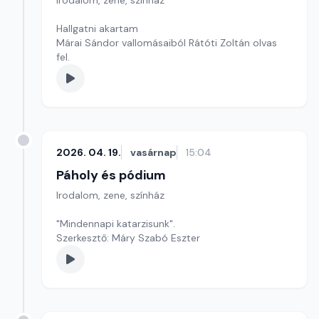
Irodalom, zene, színház
Hallgatni akartam
Márai Sándor vallomásaiból Rátóti Zoltán olvas
fel.
2026. 04. 19.
vasárnap
15:04
Páholy és pódium
Irodalom, zene, színház
"Mindennapi katarzisunk".
Szerkesztő: Máry Szabó Eszter