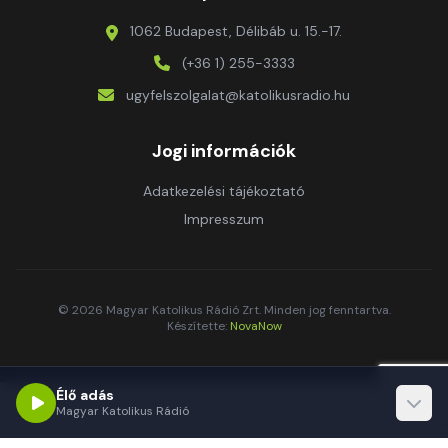
1062 Budapest, Délibáb u. 15.-17.
(+36 1) 255-3333
ugyfelszolgalat@katolikusradio.hu
Jogi információk
Adatkezelési tájékoztató
Impresszum
© 2026 Magyar Katolikus Rádió Zrt. Minden jog fenntartva.
Készítette:
NovaNow
Élő adás
Magyar Katolikus Rádió