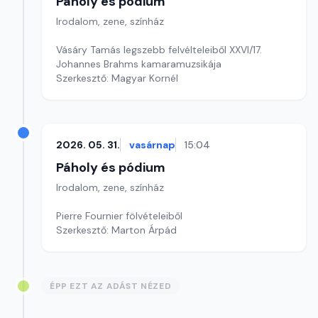
Páholy és pódium
Irodalom, zene, színház
Vásáry Tamás legszebb felvélteleiből XXVI/17.
Johannes Brahms kamaramuzsikája
Szerkesztő: Magyar Kornél
2026. 05. 31.
vasárnap
15:04
Páholy és pódium
Irodalom, zene, színház
Pierre Fournier fölvételeiből
Szerkesztő: Marton Árpád
ÉPP EZT AZ ADÁST NÉZED