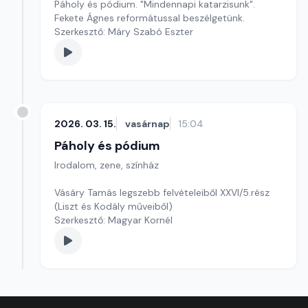
Páholy és pódium. "Mindennapi katarzisunk".
Fekete Ágnes reformátussal beszélgetünk.
Szerkesztő: Máry Szabó Eszter
2026. 03. 15.
vasárnap
15:04
Páholy és pódium
Irodalom, zene, színház
Vásáry Tamás legszebb felvételeiből XXVI/5.rész
(Liszt és Kodály műveiből)
Szerkesztő: Magyar Kornél