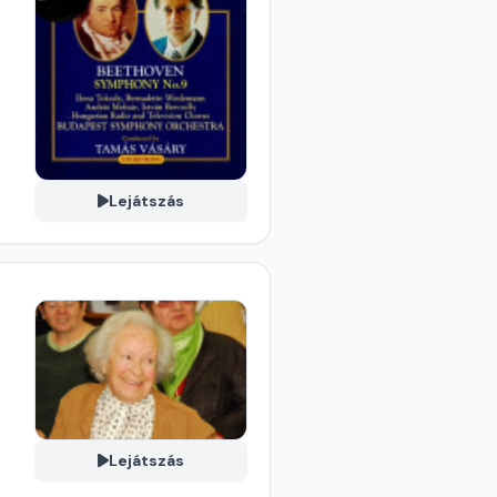
Lejátszás
Lejátszás