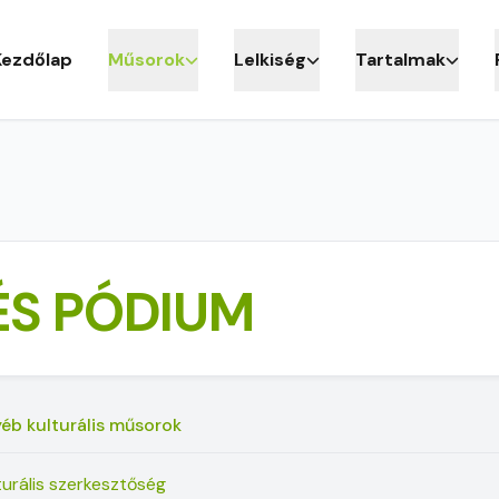
Kezdőlap
Műsorok
Lelkiség
Tartalmak
ÉS PÓDIUM
éb kulturális műsorok
turális szerkesztőség