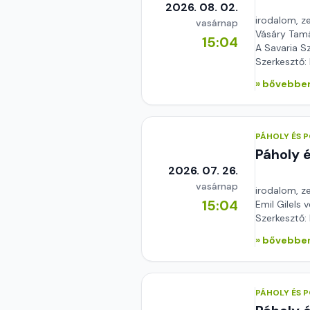
2026. 08. 02.
irodalom, z
vasárnap
Vásáry Tamá
15:04
A Savaria S
Szerkesztő:
» bővebben
PÁHOLY ÉS 
Páholy 
2026. 07. 26.
vasárnap
irodalom, z
15:04
Emil Gilels 
Szerkesztő:
» bővebben
PÁHOLY ÉS 