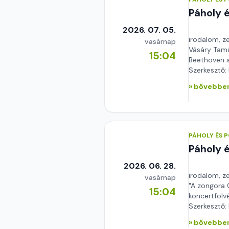
Páholy 
2026. 07. 05.
irodalom, z
vasárnap
Vásáry Tamás
15:04
Beethoven s
Szerkesztő:
» bővebben
PÁHOLY ÉS 
Páholy 
2026. 06. 28.
irodalom, z
vasárnap
"A zongora 
15:04
koncertfölvé
Szerkesztő:
» bővebben