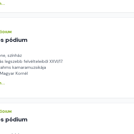
...
PÓDIUM
és pódium
ene, színház
 legszebb felvélteleiből XXVI/17.
rahms kamaramuzsikája
 Magyar Kornél
...
PÓDIUM
és pódium