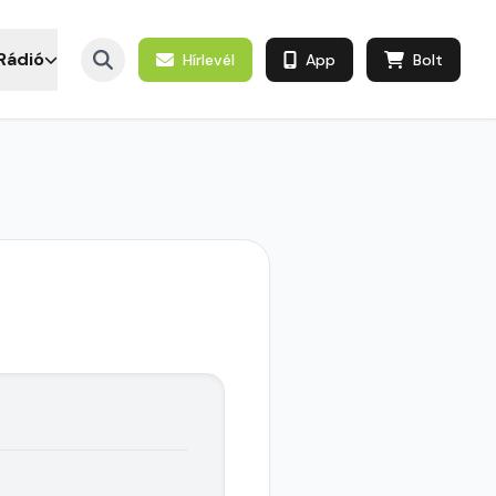
Rádió
Hírlevél
App
Bolt