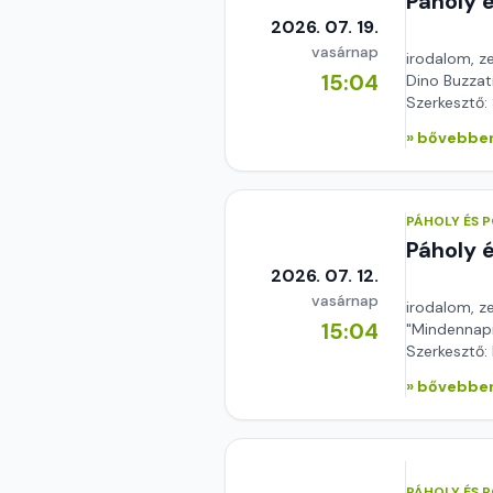
Páholy 
2026. 07. 19.
vasárnap
irodalom, z
15:04
Dino Buzzati
Szerkesztő:
» bővebben
PÁHOLY ÉS 
Páholy 
2026. 07. 12.
vasárnap
irodalom, z
15:04
"Mindennapi
Szerkesztő:
» bővebben
PÁHOLY ÉS 