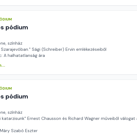
PÓDIUM
és pódium
ene, színház
 Szarajevóban." Sági (Schreiber) Ervin emlékezéseiből
c: A halhatatlanság ára
...
PÓDIUM
és pódium
ene, színház
 katarzisunk" Ernest Chausson és Richard Wagner műveiből válogat 
 Máry Szabó Eszter