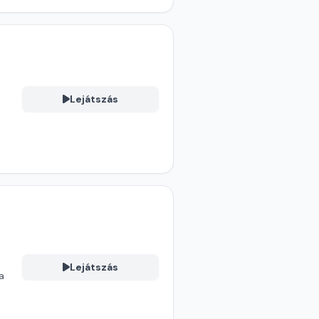
Lejátszás
Lejátszás
a