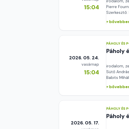
irodalom, z
15:04
Pierre Fourn
Szerkesztő:
» bővebben
PÁHOLY ÉS 
Páholy 
2026. 05. 24.
vasárnap
irodalom, z
15:04
Sütő András
Babits Mihál
» bővebben
PÁHOLY ÉS 
Páholy 
2026. 05. 17.