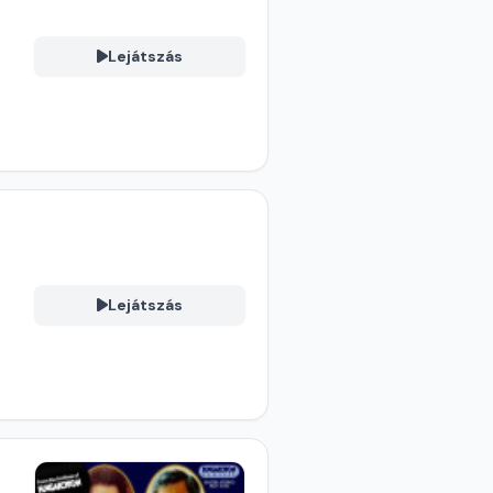
Lejátszás
Lejátszás