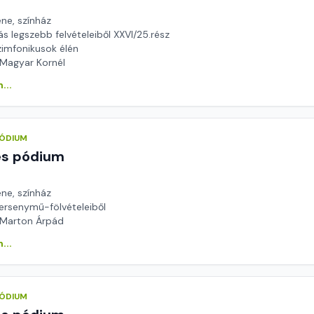
ene, színház
s legszebb felvételeiből XXVI/25.rész
zimfonikusok élén
 Magyar Kornél
...
PÓDIUM
és pódium
ene, színház
versenymű-fölvételeiből
 Marton Árpád
...
PÓDIUM