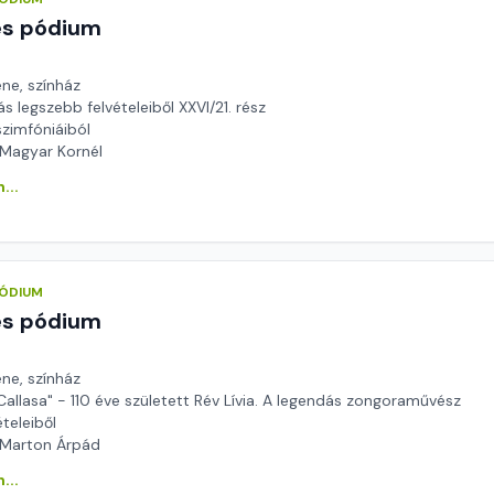
és pódium
ene, színház
 legszebb felvételeiből XXVI/21. rész
zimfóniáiból
 Magyar Kornél
...
PÓDIUM
és pódium
ene, színház
Callasa" - 110 éve született Rév Lívia. A legendás zongoraművész
teleiből
 Marton Árpád
...