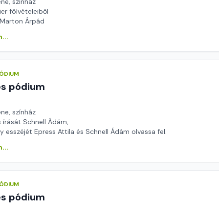
ene, színház
ier fölvételeiből
 Marton Árpád
...
PÓDIUM
és pódium
ene, színház
 írását Schnell Ádám,
y esszéjét Epress Attila és Schnell Ádám olvassa fel.
...
PÓDIUM
és pódium