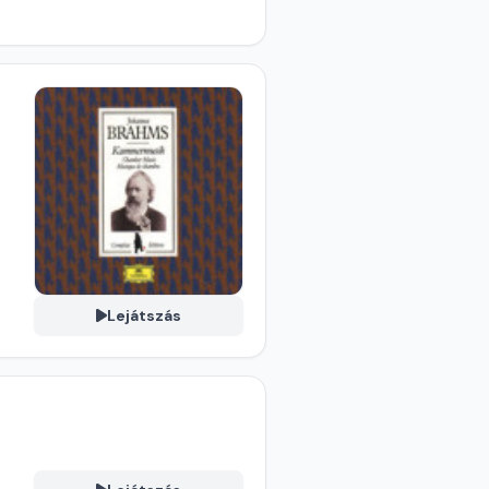
Lejátszás