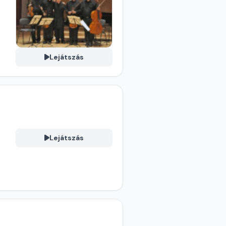
Lejátszás
Lejátszás