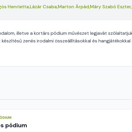
ös Henrietta,
Lázár Csaba,
Marton Árpád,
Máry Szabó Eszter,
odalom, illetve a kortárs pódium művészet legjavát szólaltatju
át készítésű zenés irodalmi összeállításokkal és hangjátékokkal il
PÓDIUM
és pódium