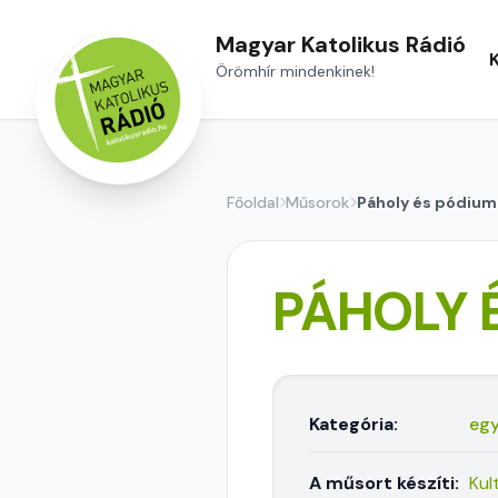
Magyar Katolikus Rádió
Örömhír mindenkinek!
Főoldal
Műsorok
Páholy és pódium
PÁHOLY 
Kategória:
egy
A műsort készíti:
Kul