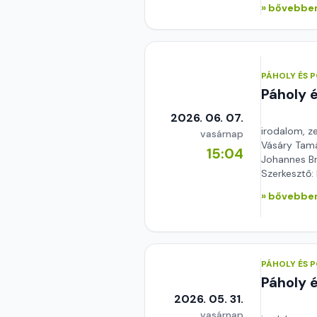
» bővebben
PÁHOLY ÉS 
Páholy 
2026. 06. 07.
irodalom, z
vasárnap
Vásáry Tamás
15:04
Johannes B
Szerkesztő:
» bővebben
PÁHOLY ÉS 
Páholy 
2026. 05. 31.
vasárnap