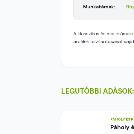
Munkatársak:
Bög
A klasszikus és mai drámair
arcélek felvillantásával, saj
LEGUTÓBBI ADÁSOK:
PÁHOLY ÉS 
Páholy 