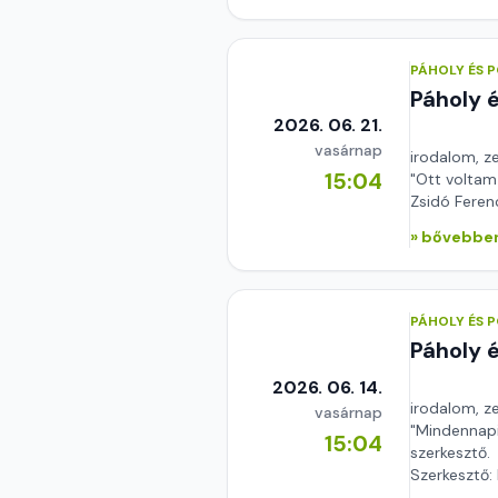
PÁHOLY ÉS 
Páholy 
2026. 06. 21.
vasárnap
irodalom, z
15:04
"Ott voltam
Zsidó Feren
» bővebben
PÁHOLY ÉS 
Páholy 
2026. 06. 14.
irodalom, z
vasárnap
"Mindennapi
15:04
szerkesztő.
Szerkesztő: