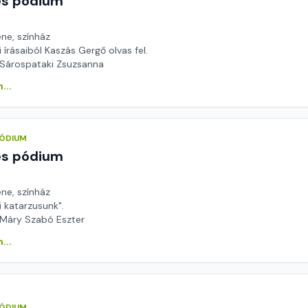
és pódium
ene, színház
 írásaiból Kaszás Gergő olvas fel.
 Sárospataki Zsuzsanna
...
PÓDIUM
és pódium
ene, színház
 katarzusunk".
 Máry Szabó Eszter
...
PÓDIUM