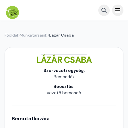
Főoldal
Munkatársaink
Lázár Csaba
LÁZÁR CSABA
Szervezeti egység:
Bemondók
Beosztás:
vezető bemondó
Bemutatkozás: