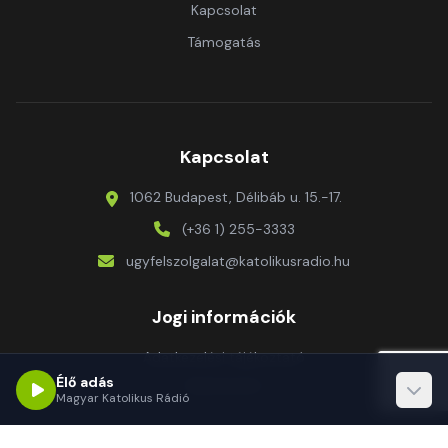
Kapcsolat
Támogatás
Kapcsolat
1062 Budapest, Délibáb u. 15.-17.
(+36 1) 255-3333
ugyfelszolgalat@katolikusradio.hu
Jogi információk
Adatkezelési tájékoztató
Élő adás
Impresszum
Magyar Katolikus Rádió