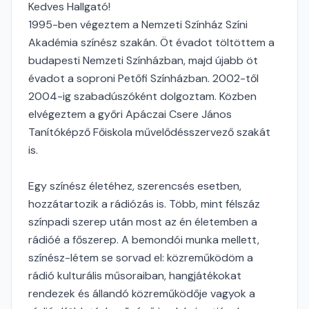
Kedves Hallgató!
1995-ben végeztem a Nemzeti Színház Színi
Akadémia színész szakán. Öt évadot töltöttem a
budapesti Nemzeti Színházban, majd újabb öt
évadot a soproni Petőfi Színházban. 2002-től
2004-ig szabadúszóként dolgoztam. Közben
elvégeztem a győri Apáczai Csere János
Tanítóképző Főiskola művelődésszervező szakát
is.
Egy színész életéhez, szerencsés esetben,
hozzátartozik a rádiózás is. Több, mint félszáz
színpadi szerep után most az én életemben a
rádióé a főszerep. A bemondói munka mellett,
színész-létem se sorvad el: közreműködöm a
rádió kulturális műsoraiban, hangjátékokat
rendezek és állandó közreműködője vagyok a