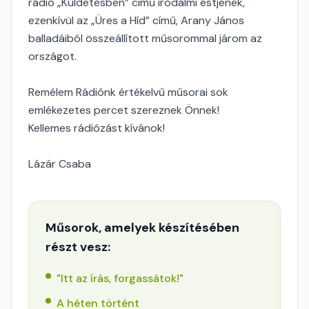
rádió „Küldetésben” című irodalmi estjének,
ezenkívül az „Üres a Híd” című, Arany János
balladáiból összeállított műsorommal járom az
országot.
Remélem Rádiónk értékelvű műsorai sok
emlékezetes percet szereznek Önnek!
Kellemes rádiózást kívánok!
Lázár Csaba
Műsorok, amelyek készítésében
részt vesz:
"Itt az írás, forgassátok!"
A héten történt