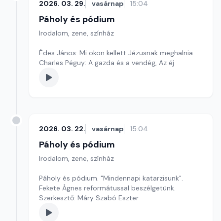
2026. 03. 29.
vasárnap
15:04
Páholy és pódium
Irodalom, zene, színház
Édes János: Mi okon kellett Jézusnak meghalnia
Charles Péguy: A gazda és a vendég, Az éj
2026. 03. 22.
vasárnap
15:04
Páholy és pódium
Irodalom, zene, színház
Páholy és pódium. "Mindennapi katarzisunk".
Fekete Ágnes reformátussal beszélgetünk.
Szerkesztő: Máry Szabó Eszter