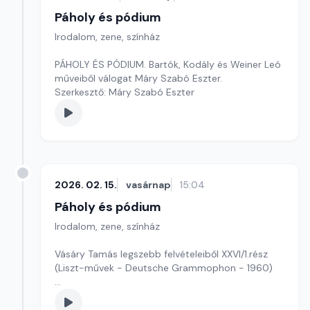
Páholy és pódium
Irodalom, zene, színház
PÁHOLY ÉS PÓDIUM. Bartók, Kodály és Weiner Leó
műveiből válogat Máry Szabó Eszter.
Szerkesztő: Máry Szabó Eszter
2026. 02. 15.
vasárnap
15:04
Páholy és pódium
Irodalom, zene, színház
Vásáry Tamás legszebb felvételeiből XXVI/1.rész
(Liszt-művek - Deutsche Grammophon - 1960)
Szerkesztő: Magyar Kornél