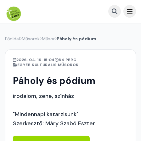
Főoldal
Műsorok
Műsor
Páholy és pódium
2026. 04. 19. 15:04
84 PERC
EGYÉB KULTURÁLIS MŰSOROK
Páholy és pódium
irodalom, zene, színház
"Mindennapi katarzisunk".
Szerkesztő: Máry Szabó Eszter