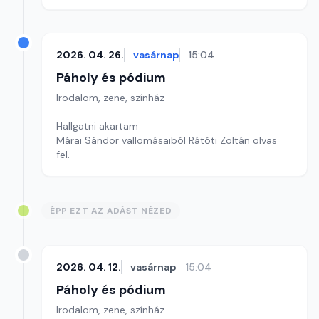
2026. 04. 26.
vasárnap
15:04
Páholy és pódium
Irodalom, zene, színház
Hallgatni akartam
Márai Sándor vallomásaiból Rátóti Zoltán olvas
fel.
ÉPP EZT AZ ADÁST NÉZED
2026. 04. 12.
vasárnap
15:04
Páholy és pódium
Irodalom, zene, színház