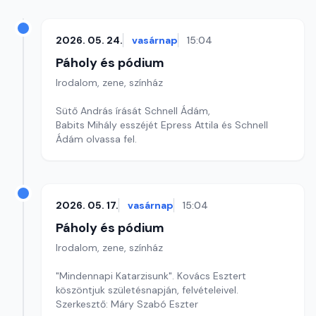
2026. 05. 24.
vasárnap
15:04
Páholy és pódium
Irodalom, zene, színház
Sütő András írását Schnell Ádám,
Babits Mihály esszéjét Epress Attila és Schnell
Ádám olvassa fel.
2026. 05. 17.
vasárnap
15:04
Páholy és pódium
Irodalom, zene, színház
"Mindennapi Katarzisunk". Kovács Esztert
köszöntjuk születésnapján, felvételeivel.
Szerkesztő: Máry Szabó Eszter