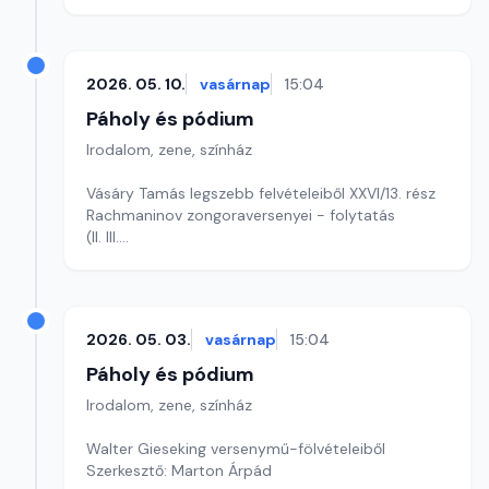
2026. 05. 10.
vasárnap
15:04
Páholy és pódium
Irodalom, zene, színház
Vásáry Tamás legszebb felvételeiből XXVI/13. rész
Rachmaninov zongoraversenyei - folytatás
(II. III.
Szerkesztő: Magyar Kornél
2026. 05. 03.
vasárnap
15:04
Páholy és pódium
Irodalom, zene, színház
Walter Gieseking versenymű-fölvételeiből
Szerkesztő: Marton Árpád