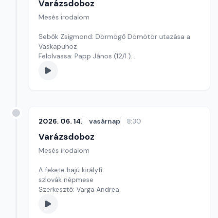
Varázsdoboz
Mesés irodalom
Sebők Zsigmond: Dörmögő Dömötör utazása a
Vaskapuhoz
Felolvassa: Papp János (12/1.)
Szerkesztő: Varga Andrea
2026. 06. 14.
vasárnap
8:30
Varázsdoboz
Mesés irodalom
A fekete hajú királyfi
szlovák népmese
Szerkesztő: Varga Andrea