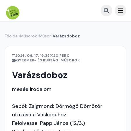
Főoldal
Műsorok
Műsor
Varázsdoboz
2026. 06. 17. 19:35
20 PERC
GYERMEK- ÉS IFJÚSÁGI MŰSOROK
Varázsdoboz
mesés irodalom
Sebők Zsigmond: Dörmögő Dömötör
utazása a Vaskapuhoz
Felolvassa: Papp János (12/3.)