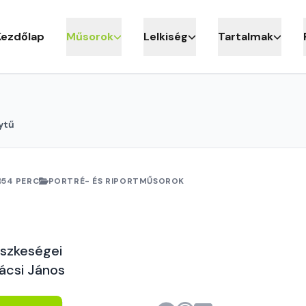
Kezdőlap
Műsorok
Lelkiség
Tartalmak
ytű
54 PERC
PORTRÉ- ÉS RIPORTMŰSOROK
szkeségei
ácsi János