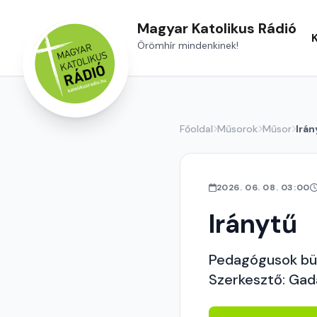
Magyar Katolikus Rádió
Örömhír mindenkinek!
Főoldal
Műsorok
Műsor
Irán
2026. 06. 08. 03:00
Iránytű
Pedagógusok bü
Szerkesztő: Gad