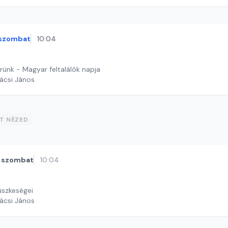
szombat
10:04
rünk - Magyar feltalálók napja
ácsi János
ST NÉZED
szombat
10:04
szkeségei
ácsi János