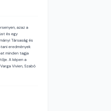
rsenyen, azaz a
üst és egy
mányi Társaság és
ostani eredmények
pat minden tagja
ője. A képen a
 Varga Vivien, Szabó