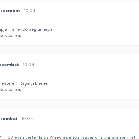
szombat
10:04
pja - a rendőrség ünnepe
ácsi János
szombat
10:04
estere - Ragályi Elemér
ácsi János
szombat
10:04
" - 130 éve nyerte Hajós Alfréd az első magyar olimpiai aranyérmet