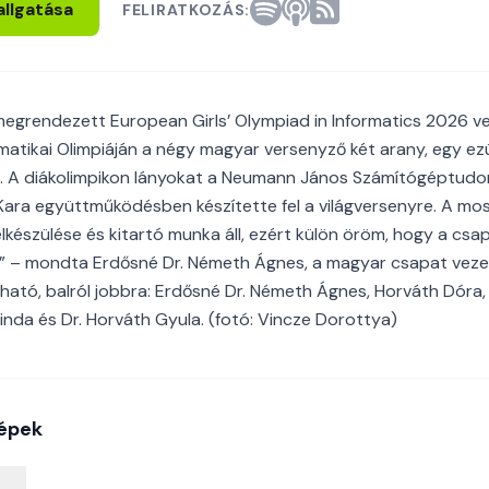
allgatása
FELIRATKOZÁS:
egrendezett European Girls’ Olympiad in Informatics 2026 ve
matikai Olimpiáján a négy magyar versenyző két arany, egy ez
. A diákolimpikon lányokat a Neumann János Számítógéptudo
 Kara együttműködésben készítette fel a világversenyre. A m
készülése és kitartó munka áll, ezért külön öröm, hogy a csa
” – mondta Erdősné Dr. Németh Ágnes, a magyar csapat vezet
ható, balról jobbra: Erdősné Dr. Németh Ágnes, Horváth Dóra,
Linda és Dr. Horváth Gyula. (fotó: Vincze Dorottya)
épek