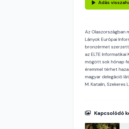
Adás visszah
Az Olaszországban m
Lányok Európai Infor
bronzérmet szerzett
az ELTE Informatikai
mögött sok hónap fel
éremmel térhet haza
magyar delegáció lát
M. Katalin, Szekeres 
Kapcsolódó k