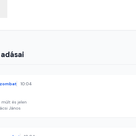
 adásai
szombat
10:04
 múlt és jelen
ácsi János