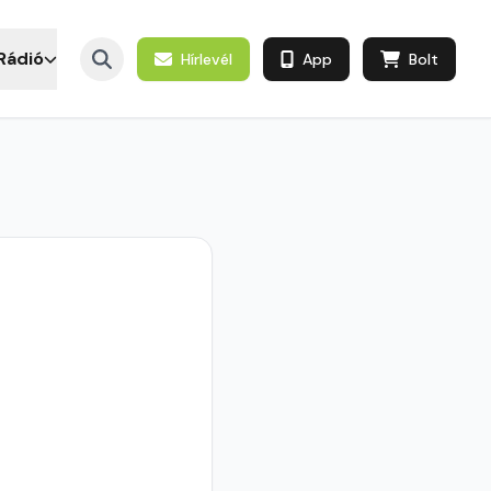
Rádió
Hírlevél
App
Bolt