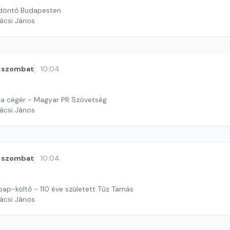
 döntő Budapesten
ácsi János
szombat
10:04
ll a cégér - Magyar PR Szövetség
ácsi János
szombat
10:04
pap-költő - 110 éve született Tűz Tamás
ácsi János