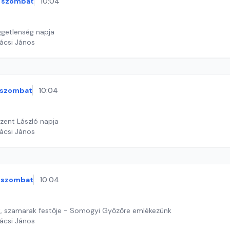
szombat
10:04
getlenség napja
ácsi János
szombat
10:04
Szent László napja
ácsi János
szombat
10:04
k, szamarak festője - Somogyi Győzőre emlékezünk
ácsi János