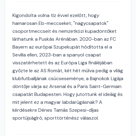
Kigondolta volna tíz évvel ezelőtt, hogy
hamarosan Eb-meccseket, "nagycsapatok"
csoportmeccseit és nemzetközi kupadöntőket
láthatunk a Puskás Arénában. 2020-ban az FC
Bayern az európai Szupekupát hódította el a
Sevilla ellen, 2023-ban a spanyol csapat
visszatérhetett és az Európa Liga fináléjában
győzte le az AS Romát, két hét múlva pedig a világ
klubfutballjának csúcseseménye, a Bajnokok Ligája
döntője várja az Arsenal és a Paris Saint-Germain
csapatát Budapesten. Hogy jutottunk el ideáig és
mit jelent ez a magyar labdarúgásnak? A
kérdésekre Dénes Tamás Szepesi-díjas
sportújságíró, sporttörténész válaszol.