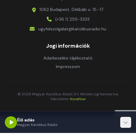
1062 Budapest, Délibáb u. 15.-17.
(+36 1) 255-3333
ugyfelszolgalat@katolikusradio.hu
Jogi információk
Adatkezelési tájékoztató
Impresszum
© 2026 Magyar Katolikus Rádió Zrt. Minden jog fenntartva.
Készítette:
NovaNow
Élő adás
Magyar Katolikus Rádió