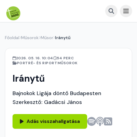
Főoldal
Műsorok
Műsor
Iránytű
2026. 05. 16. 10:04
54 PERC
PORTRÉ- ÉS RIPORTMŰSOROK
Iránytű
Bajnokok Ligája döntő Budapesten
Szerkesztő: Gadácsi János
Adás visszahallgatása