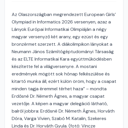
Az Olaszországban megrendezett European Girls’
Olympiad in Informatics 2026 versenyen, azaz a
Lányok Európai Informatikai Olimpiáján a négy
magyar versenyző két arany, egy ezüst és egy
bronzérmet szerzett. A diákolimpikon lányokat a
Neumann János Számítógéptudományi Társaság
és az ELTE Informatikai Kara együttműködésben
készítette fel a világversenyre. A mostani
eredmények mögött sok hónap felkészülése és
kitartó munka áll, ezért külön öröm, hogy a csapat
minden tagja éremmel térhet haza” – mondta
Erdősné Dr. Németh Ágnes, a magyar csapat
vezetője. A képen a magyar delegáció látható,
balról jobbra: Erdősné Dr. Németh Ágnes, Horváth
Dóra, Varga Vivien, Szabó M. Katalin, Szekeres
Linda és Dr. Horváth Gyula. (fotó: Vincze