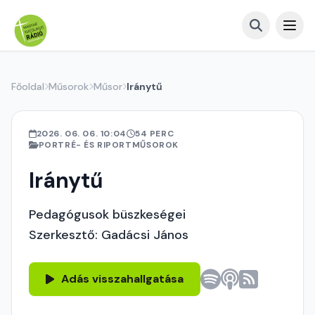
Főoldal
Műsorok
Műsor
Iránytű
2026. 06. 06. 10:04
54 PERC
PORTRÉ- ÉS RIPORTMŰSOROK
Iránytű
Pedagógusok büszkeségei
Szerkesztő: Gadácsi János
Adás visszahallgatása