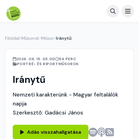
Főoldal
Műsorok
Műsor
Iránytű
2026. 06. 15. 03:00
54 PERC
PORTRÉ- ÉS RIPORTMŰSOROK
Iránytű
Nemzeti karakterünk - Magyar feltalálók
napja
Szerkesztő: Gadácsi János
Adás visszahallgatása