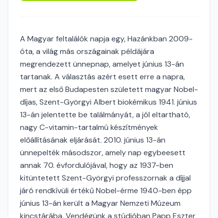
A Magyar feltalálók napja egy, Hazánkban 2009-
óta, a világ más országainak példájára
megrendezett ünnepnap, amelyet június 13-án
tartanak. A választás azért esett erre a napra,
mert az első Budapesten született magyar Nobel-
díjas, Szent-Györgyi Albert biokémikus 1941. június
13-án jelentette be találmányát, a jól eltartható,
nagy C-vitamin-tartalmú készítmények
előállításának eljárását. 2010. június 13-án
ünnepelték másodszor, amely nap egybeesett
annak 70. évfordulójával, hogy az 1937-ben
kitüntetett Szent-Györgyi professzornak a díjjal
járó rendkívüli értékű Nobel-érme 1940-ben épp
június 13-án került a Magyar Nemzeti Múzeum
kincstárába. Vendégünk a stúdióban Papp Eszter