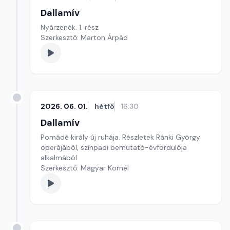
Dallamív
Nyárzenék. 1. rész
Szerkesztő: Marton Árpád
2026. 06. 01.
hétfő
16:30
Dallamív
Pomádé király új ruhája. Részletek Ránki György
operájából, színpadi bemutató-évfordulója
alkalmából
Szerkesztő: Magyar Kornél