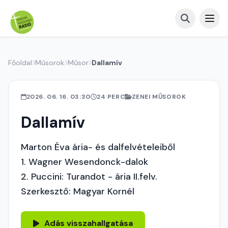
Főoldal
Műsorok
Műsor
Dallamív
2026. 06. 16. 03:30
24 PERC
ZENEI MŰSOROK
Dallamív
Marton Éva ária- és dalfelvételeiből
1. Wagner Wesendonck-dalok
2. Puccini: Turandot - ária II.felv.
Szerkesztő: Magyar Kornél
Adás visszahallgatása