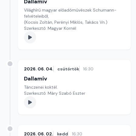
Dallamív
Világhírű magyar előadóművészek Schumann-
felvételeiből,
(Kocsis Zoltán, Perényi Miklós, Takács Vn.)
Szerkesztő: Magyar Kornél
2026. 06. 04.
csütörtök
16:30
Dallamív
Tánczenei koktél.
Szerkesztő: Máry Szabó Eszter
2026. 06. 02.
kedd
16:30