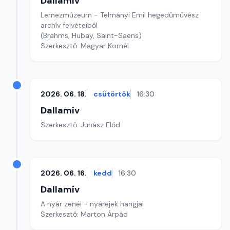
Dallamív
Lemezmúzeum - Telmányi Emil hegedűművész
archív felvéteiből
(Brahms, Hubay, Saint-Saens)
Szerkesztő: Magyar Kornél
2026. 06. 18.
csütörtök
16:30
Dallamív
Szerkesztő: Juhász Előd
2026. 06. 16.
kedd
16:30
Dallamív
A nyár zenéi - nyáréjek hangjai
Szerkesztő: Marton Árpád