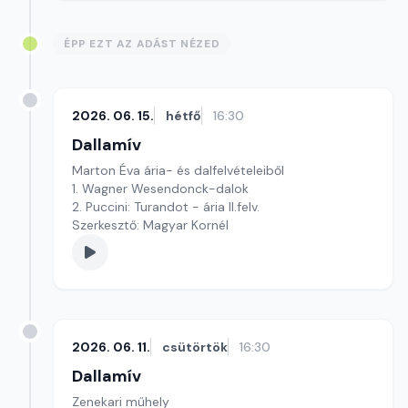
ÉPP EZT AZ ADÁST NÉZED
2026. 06. 15.
hétfő
16:30
Dallamív
Marton Éva ária- és dalfelvételeiből
1. Wagner Wesendonck-dalok
2. Puccini: Turandot - ária II.felv.
Szerkesztő: Magyar Kornél
2026. 06. 11.
csütörtök
16:30
Dallamív
Zenekari műhely