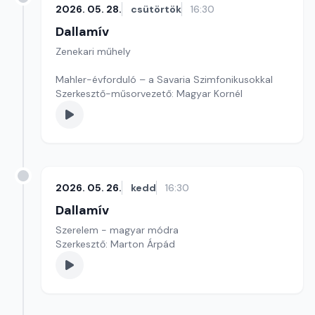
2026. 05. 28.
csütörtök
16:30
Dallamív
Zenekari műhely
Mahler-évforduló – a Savaria Szimfonikusokkal
Szerkesztő-műsorvezető: Magyar Kornél
2026. 05. 26.
kedd
16:30
Dallamív
Szerelem - magyar módra
Szerkesztő: Marton Árpád