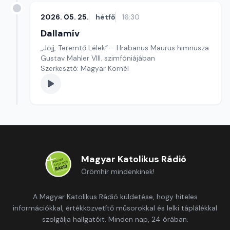
2026. 05. 25.
hétfő
16:30
Dallamív
„Jöjj, Teremtő Lélek” – Hrabanus Maurus himnusza
Gustav Mahler VIII. szimfóniájában
Szerkesztő: Magyar Kornél
Magyar Katolikus Rádió
Örömhír mindenkinek!
A Magyar Katolikus Rádió küldetése, hogy hiteles
információkkal, értékközvetítő műsorokkal és lelki táplálékkal
szolgálja hallgatóit. Minden nap, 24 órában.