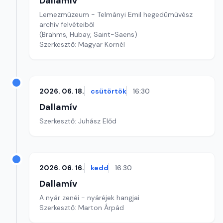
Dallamív
Lemezmúzeum - Telmányi Emil hegedűművész
archív felvéteiből
(Brahms, Hubay, Saint-Saens)
Szerkesztő: Magyar Kornél
2026. 06. 18.
csütörtök
16:30
Dallamív
Szerkesztő: Juhász Előd
2026. 06. 16.
kedd
16:30
Dallamív
A nyár zenéi - nyáréjek hangjai
Szerkesztő: Marton Árpád