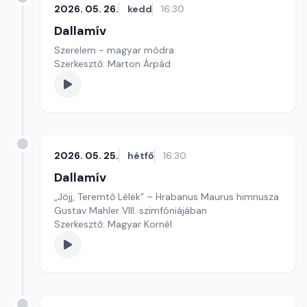
2026. 05. 26.
kedd
16:30
Dallamív
Szerelem - magyar módra
Szerkesztő: Marton Árpád
2026. 05. 25.
hétfő
16:30
Dallamív
„Jöjj, Teremtő Lélek” – Hrabanus Maurus himnusza
Gustav Mahler VIII. szimfóniájában
Szerkesztő: Magyar Kornél