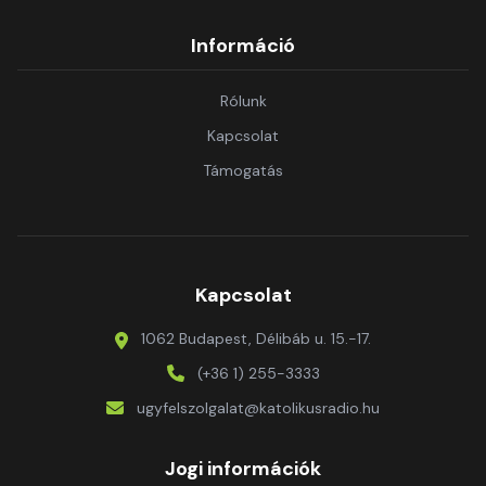
Információ
Rólunk
Kapcsolat
Támogatás
Kapcsolat
1062 Budapest, Délibáb u. 15.-17.
(+36 1) 255-3333
ugyfelszolgalat@katolikusradio.hu
Jogi információk