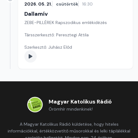
2026. 05. 21.
csütörtök
16:30
Dallamív
ZEBE-PILLÉREK Rapszodikus emlékidézés
Társszerkesztő: Peresztegi Attila
Szerkesztő: Juhász Előd
Magyar Katolikus Rádió
Örömhír mindenkinek!
A Magyar Katolikus Rádió küldetése, hogy hiteles
információkkal, értékközvetítő műsorokkal és lelki táplálékkal
szolgálja hallgatóit. Minden nap, 24 órában.