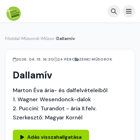
Főoldal
Műsorok
Műsor
Dallamív
2026. 06. 15. 16:30
24 PERC
ZENEI MŰSOROK
Dallamív
Marton Éva ária- és dalfelvételeiből
1. Wagner Wesendonck-dalok
2. Puccini: Turandot - ária II.felv.
Szerkesztő: Magyar Kornél
Adás visszahallgatása