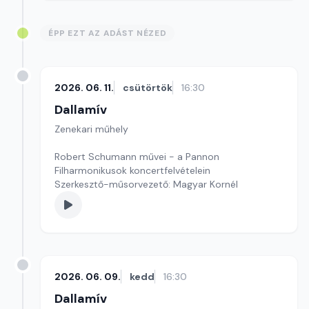
ÉPP EZT AZ ADÁST NÉZED
2026. 06. 11.
csütörtök
16:30
Dallamív
Zenekari műhely
Robert Schumann művei - a Pannon
Filharmonikusok koncertfelvételein
Szerkesztő-műsorvezető: Magyar Kornél
2026. 06. 09.
kedd
16:30
Dallamív