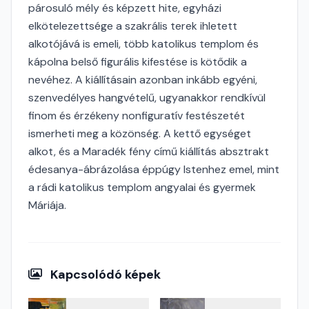
párosuló mély és képzett hite, egyházi
elkötelezettsége a szakrális terek ihletett
alkotójává is emeli, több katolikus templom és
kápolna belső figurális kifestése is kötődik a
nevéhez. A kiállításain azonban inkább egyéni,
szenvedélyes hangvételű, ugyanakkor rendkívül
finom és érzékeny nonfiguratív festészetét
ismerheti meg a közönség. A kettő egységet
alkot, és a Maradék fény című kiállítás absztrakt
édesanya-ábrázolása éppúgy Istenhez emel, mint
a rádi katolikus templom angyalai és gyermek
Máriája.
Kapcsolódó képek