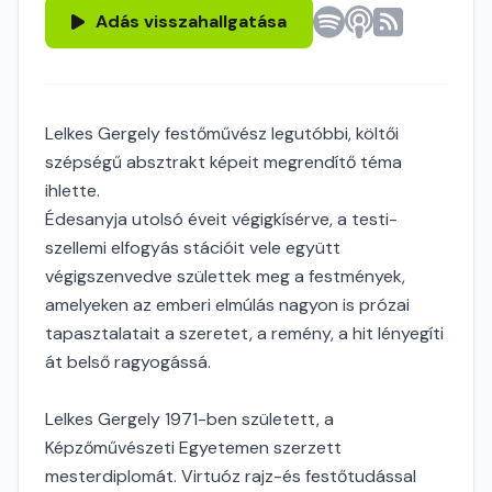
Adás visszahallgatása
Lelkes Gergely festőművész legutóbbi, költői
szépségű absztrakt képeit megrendítő téma
ihlette.
Édesanyja utolsó éveit végigkísérve, a testi-
szellemi elfogyás stációit vele együtt
végigszenvedve születtek meg a festmények,
amelyeken az emberi elmúlás nagyon is prózai
tapasztalatait a szeretet, a remény, a hit lényegíti
át belső ragyogássá.
Lelkes Gergely 1971-ben született, a
Képzőművészeti Egyetemen szerzett
mesterdiplomát. Virtuóz rajz-és festőtudással