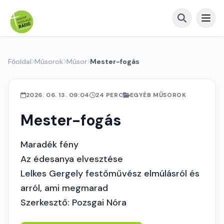
Főoldal
Műsorok
Műsor
Mester-fogás
2026. 06. 13. 09:04
24 PERC
EGYÉB MŰSOROK
Mester-fogás
Maradék fény
Az édesanya elvesztése
Lelkes Gergely festőművész elmúlásról és
arról, ami megmarad
Szerkesztő: Pozsgai Nóra