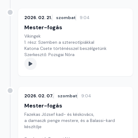
2026. 02. 21.
szombat
9:04
Mester-fogás
Vikingek
1. rész: Szemben a sztereotípiákkal
Katona Csete történésszel beszélgetünk
Szerkesztő: Pozsgai Nóra
2026. 02. 07.
szombat
9:04
Mester-fogás
Fazekas József kad- és késkovács,
a damaszk penge mestere, és a Balassi-kard
készítője