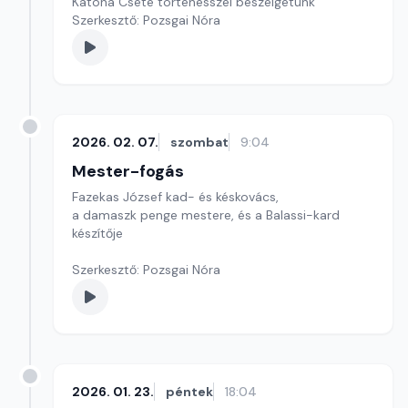
Katona Csete történésszel beszélgetünk
Szerkesztő: Pozsgai Nóra
2026. 02. 07.
szombat
9:04
Mester-fogás
Fazekas József kad- és késkovács,
a damaszk penge mestere, és a Balassi-kard
készítője
Szerkesztő: Pozsgai Nóra
2026. 01. 23.
péntek
18:04