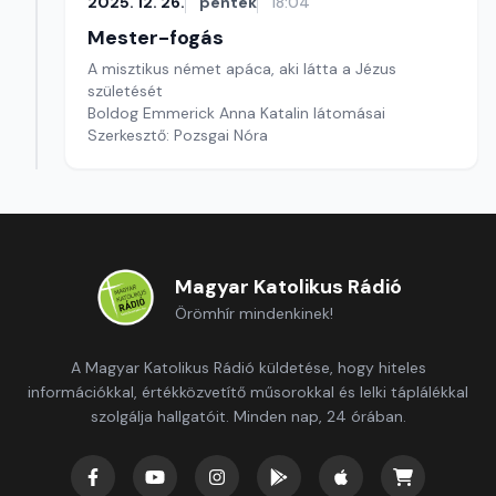
2025. 12. 26.
péntek
18:04
Mester-fogás
A misztikus német apáca, aki látta a Jézus
születését
Boldog Emmerick Anna Katalin látomásai
Szerkesztő: Pozsgai Nóra
Magyar Katolikus Rádió
Örömhír mindenkinek!
A Magyar Katolikus Rádió küldetése, hogy hiteles
információkkal, értékközvetítő műsorokkal és lelki táplálékkal
szolgálja hallgatóit. Minden nap, 24 órában.