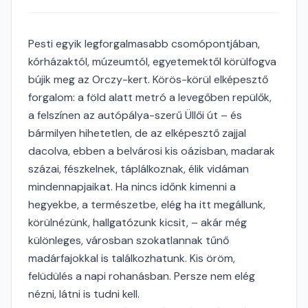
Pesti egyik legforgalmasabb csomópontjában,
kórházaktól, múzeumtól, egyetemektől körülfogva
bújik meg az Orczy-kert. Körös-körül elképesztő
forgalom: a föld alatt metró a levegőben repülők,
a felszínen az autópálya-szerű Üllői út – és
bármilyen hihetetlen, de az elképesztő zajjal
dacolva, ebben a belvárosi kis oázisban, madarak
százai, fészkelnek, táplálkoznak, élik vidáman
mindennapjaikat. Ha nincs időnk kimenni a
hegyekbe, a természetbe, elég ha itt megállunk,
körülnézünk, hallgatózunk kicsit, – akár még
különleges, városban szokatlannak tűnő
madárfajokkal is találkozhatunk. Kis öröm,
felüdülés a napi rohanásban. Persze nem elég
nézni, látni is tudni kell.