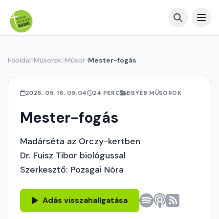
Főoldal
Műsorok
Műsor
Mester-fogás
2026. 05. 16. 09:04
24 PERC
EGYÉB MŰSOROK
Mester-fogás
Madárséta az Orczy-kertben
Dr. Fuisz Tibor biológussal
Szerkesztő: Pozsgai Nóra
Adás visszahallgatása