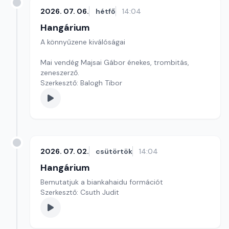
2026. 07. 06.
hétfő
14:04
Hangárium
A könnyűzene kiválóságai
Mai vendég Majsai Gábor énekes, trombitás,
zeneszerző.
Szerkesztő: Balogh Tibor
2026. 07. 02.
csütörtök
14:04
Hangárium
Bemutatjuk a biankahaidu formációt
Szerkesztő: Csuth Judit