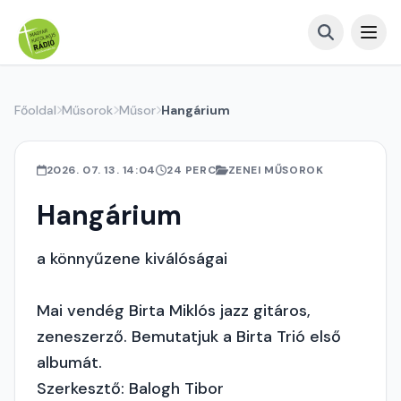
Főoldal
Műsorok
Műsor
Hangárium
2026. 07. 13. 14:04
24 PERC
ZENEI MŰSOROK
Hangárium
a könnyűzene kiválóságai
Mai vendég Birta Miklós jazz gitáros,
zeneszerző. Bemutatjuk a Birta Trió első
albumát.
Szerkesztő: Balogh Tibor