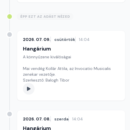
ÉPP EZT AZ ADÁST NÉZED
2026. 07. 09.
csütörtök
14:04
Hangárium
A könnyűzene kiválóságai
Mai vendég Kollár Attila, az Invocatio Musicalis
zenekar vezetője.
Szerkesztő: Balogh Tibor
2026. 07. 08.
szerda
14:04
Hangárium