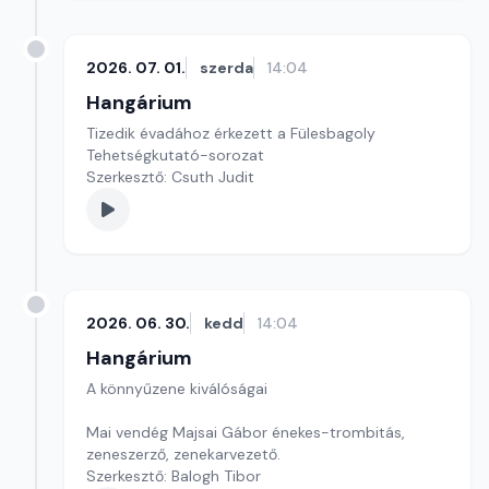
2026. 07. 01.
szerda
14:04
Hangárium
Tizedik évadához érkezett a Fülesbagoly
Tehetségkutató-sorozat
Szerkesztő: Csuth Judit
2026. 06. 30.
kedd
14:04
Hangárium
A könnyűzene kiválóságai
Mai vendég Majsai Gábor énekes-trombitás,
zeneszerző, zenekarvezető.
Szerkesztő: Balogh Tibor