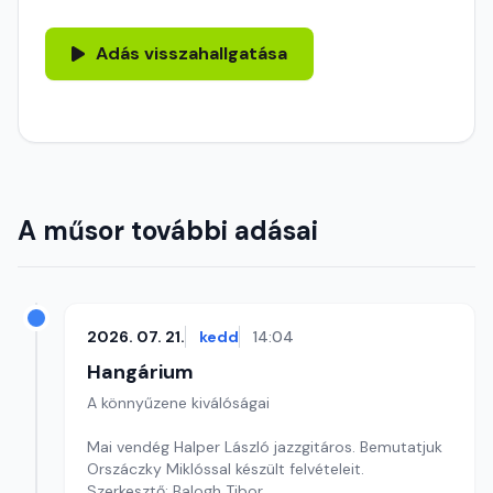
Adás visszahallgatása
A műsor további adásai
2026. 07. 21.
kedd
14:04
Hangárium
A könnyűzene kiválóságai
Mai vendég Halper László jazzgitáros. Bemutatjuk
Orszáczky Miklóssal készült felvételeit.
Szerkesztő: Balogh Tibor