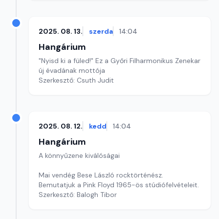
2025. 08. 13.
szerda
14:04
Hangárium
"Nyisd ki a füled!" Ez a Győri Filharmonikus Zenekar
új évadának mottója
Szerkesztő: Csuth Judit
2025. 08. 12.
kedd
14:04
Hangárium
A könnyűzene kiválóságai
Mai vendég Bese László rocktörténész.
Bemutatjuk a Pink Floyd 1965-ös stúdiófelvételeit.
Szerkesztő: Balogh Tibor