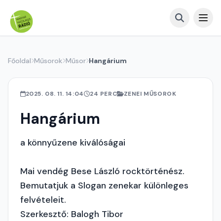
Főoldal
Műsorok
Műsor
Hangárium
2025. 08. 11. 14:04
24 PERC
ZENEI MŰSOROK
Hangárium
a könnyűzene kiválóságai
Mai vendég Bese László rocktörténész.
Bemutatjuk a Slogan zenekar különleges
felvételeit.
Szerkesztő: Balogh Tibor