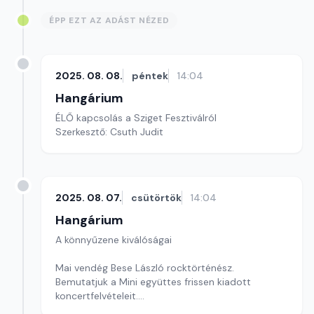
ÉPP EZT AZ ADÁST NÉZED
2025. 08. 08.
péntek
14:04
Hangárium
ÉLŐ kapcsolás a Sziget Fesztiválról
Szerkesztő: Csuth Judit
2025. 08. 07.
csütörtök
14:04
Hangárium
A könnyűzene kiválóságai
Mai vendég Bese László rocktörténész.
Bemutatjuk a Mini együttes frissen kiadott
koncertfelvételeit.
Szerkesztő: Balogh Tibor