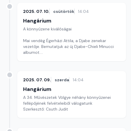
2025. 07. 10.
csütörtök
14:04
Hangárium
A könnyűzene kiválóságai
Mai vendég Égerházi Attila, a Djabe zenekar
vezetője. Bemutatjuk az új Djabe-Chieli Minucci
albumot.
Szerkesztő: Balogh Tibor
2025. 07. 09.
szerda
14:04
Hangárium
A 34. Művészetek Völgye néhány könnyűzenei
fellépőjének felvételeiből válogatunk
Szerkesztő: Csuth Judit