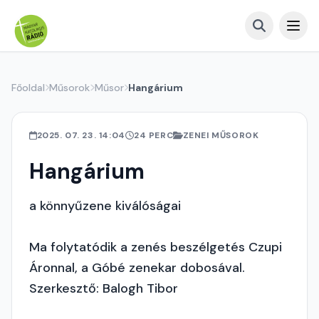
Főoldal
Műsorok
Műsor
Hangárium
2025. 07. 23. 14:04
24 PERC
ZENEI MŰSOROK
Hangárium
a könnyűzene kiválóságai
Ma folytatódik a zenés beszélgetés Czupi
Áronnal, a Góbé zenekar dobosával.
Szerkesztő: Balogh Tibor