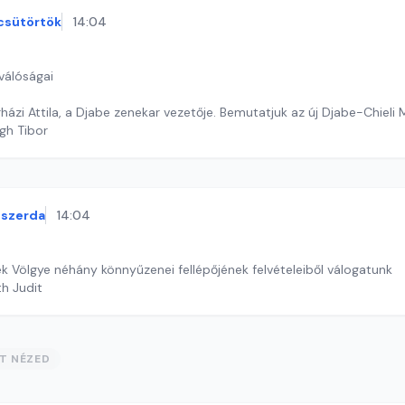
csütörtök
14:04
válóságai
ázi Attila, a Djabe zenekar vezetője. Bemutatjuk az új Djabe-Chieli
gh Tibor
szerda
14:04
k Völgye néhány könnyűzenei fellépőjének felvételeiből válogatunk
th Judit
ST NÉZED