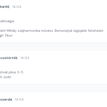
hétfő
14:04
válóságai
áth Mihály szájharmonika művész. Bemutatjuk legújabb felvételeit.
gh Tibor
csütörtök
14:04
ivál július 3-5.
th Judit
szerda
14:04