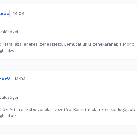
kedd
14:04
válóságai
 Petra jazz-énekes, zeneszerző. Bemutatjuk új zenekarának a Monó-n
gh Tibor
hétfő
14:04
válóságai
ázi Attila a Djabe zenekar vezetője. Bemutatjuk a zenekar legújabb f
gh Tibor