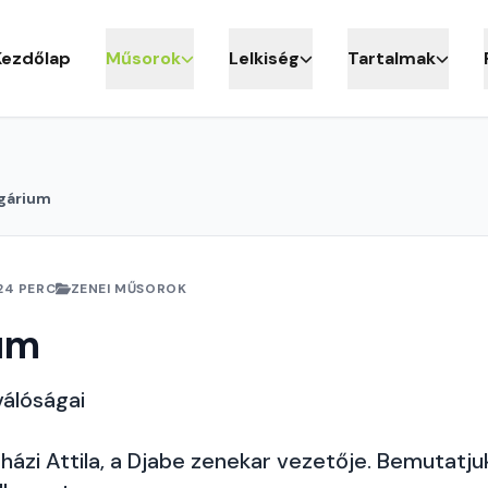
Kezdőlap
Műsorok
Lelkiség
Tartalmak
gárium
24 PERC
ZENEI MŰSOROK
um
válóságai
ázi Attila, a Djabe zenekar vezetője. Bemutatjuk