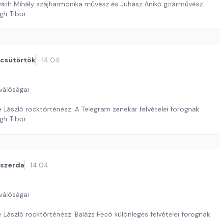
áth Mihály szájharmonika művész és Juhász Anikó gitárművész.
gh Tibor
csütörtök
14:04
válóságai
 László rocktörténész. A Telegram zenekar felvételei forognak.
gh Tibor
szerda
14:04
válóságai
László rocktörténész. Balázs Fecó különleges felvételei forognak.