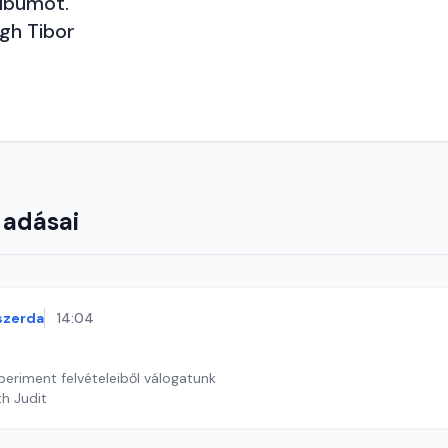
lbumot.
gh Tibor
 adásai
szerda
14:04
periment felvételeiből válogatunk
th Judit