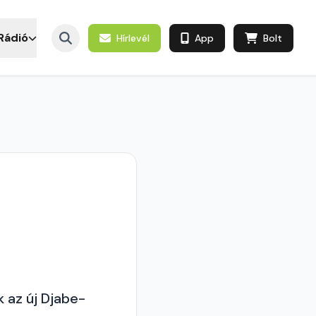
Rádió
Hírlevél
App
Bolt
 az új Djabe-