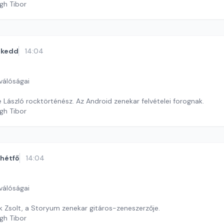
gh Tibor
kedd
14:04
válóságai
 László rocktörténész. Az Android zenekar felvételei forognak.
gh Tibor
hétfő
14:04
válóságai
k Zsolt, a Storyum zenekar gitáros-zeneszerzője.
gh Tibor