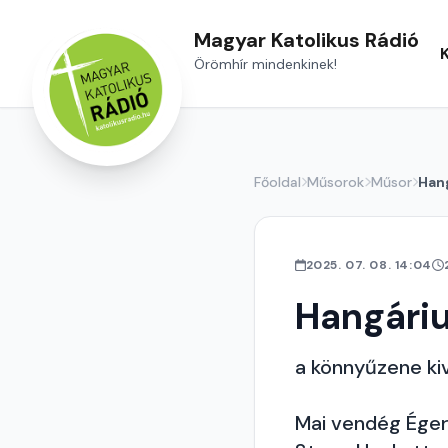
Magyar Katolikus Rádió
Örömhír mindenkinek!
Főoldal
Műsorok
Műsor
Han
2025. 07. 08. 14:04
Hangári
a könnyűzene ki
Mai vendég Égerh