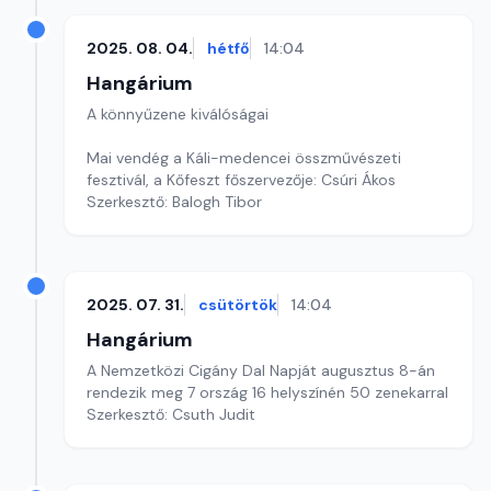
2025. 08. 04.
hétfő
14:04
Hangárium
A könnyűzene kiválóságai
Mai vendég a Káli-medencei összművészeti
fesztivál, a Kőfeszt főszervezője: Csúri Ákos
Szerkesztő: Balogh Tibor
2025. 07. 31.
csütörtök
14:04
Hangárium
A Nemzetközi Cigány Dal Napját augusztus 8-án
rendezik meg 7 ország 16 helyszínén 50 zenekarral
Szerkesztő: Csuth Judit