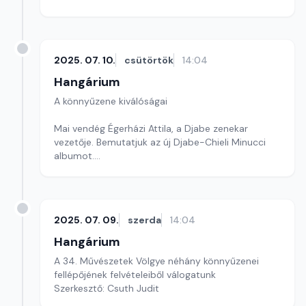
Szerkesztő: Balogh Tibor
2025. 07. 10.
csütörtök
14:04
Hangárium
A könnyűzene kiválóságai
Mai vendég Égerházi Attila, a Djabe zenekar
vezetője. Bemutatjuk az új Djabe-Chieli Minucci
albumot.
Szerkesztő: Balogh Tibor
2025. 07. 09.
szerda
14:04
Hangárium
A 34. Művészetek Völgye néhány könnyűzenei
fellépőjének felvételeiből válogatunk
Szerkesztő: Csuth Judit