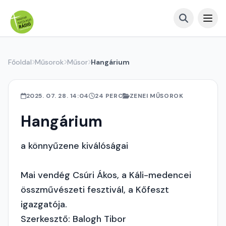
Főoldal
Műsorok
Műsor
Hangárium
2025. 07. 28. 14:04
24 PERC
ZENEI MŰSOROK
Hangárium
a könnyűzene kiválóságai
Mai vendég Csúri Ákos, a Káli-medencei
összművészeti fesztivál, a Kőfeszt
igazgatója.
Szerkesztő: Balogh Tibor