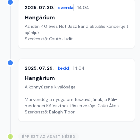
2025. 07. 30.
szerda
14:04
Hangárium
Az idén 40 éves Hot Jazz Band aktuális koncertjeit
ajánljuk
Szerkesztő: Csuth Judit
2025. 07. 29.
kedd
14:04
Hangárium
A könnyűzene kiválóságai
Mai vendég a nyugalom fesztiváljának, a Káli-
medencei Kőfesztnek főszervezője: Csúri Ákos.
Szerkesztő: Balogh Tibor
ÉPP EZT AZ ADÁST NÉZED