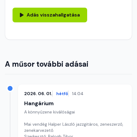
Adás visszahallgatása
A műsor további adásai
2026. 06. 01.
hétfő
14:04
Hangárium
A könnyűzene kiválóságai
Mai vendég Halper László jazzgitáros, zeneszerző,
zenekarvezető.
Szerkesztő: Balogh Tibor