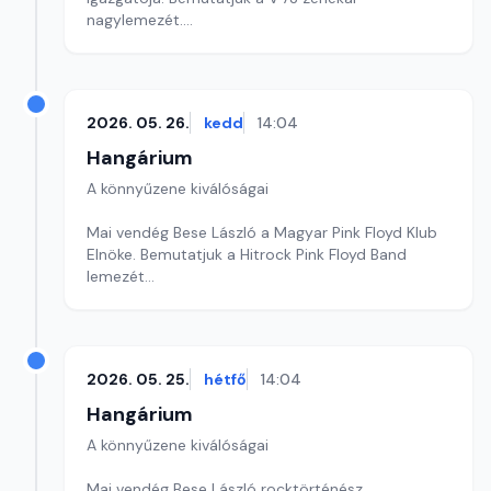
nagylemezét.
Szerkesztő: Balogh Tibor
2026. 05. 26.
kedd
14:04
Hangárium
A könnyűzene kiválóságai
Mai vendég Bese László a Magyar Pink Floyd Klub
Elnöke. Bemutatjuk a Hitrock Pink Floyd Band
lemezét
Szerkesztő: Balogh Tibor
2026. 05. 25.
hétfő
14:04
Hangárium
A könnyűzene kiválóságai
Mai vendég Bese László rocktörténész.