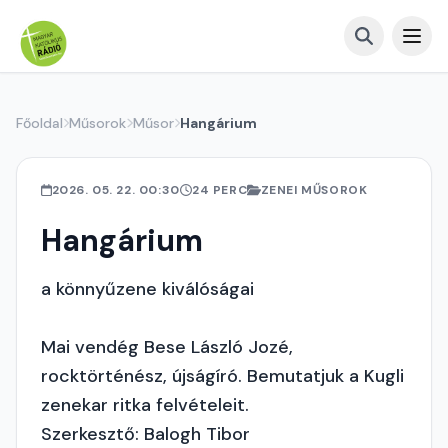
Főoldal
Műsorok
Műsor
Hangárium
2026. 05. 22. 00:30
24 PERC
ZENEI MŰSOROK
Hangárium
a könnyűzene kiválóságai
Mai vendég Bese László Jozé,
rocktörténész, újságíró. Bemutatjuk a Kugli
zenekar ritka felvételeit.
Szerkesztő: Balogh Tibor