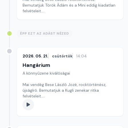
Bemutatjuk Török Ádám és a Mini eddig kiadatlan
felvételeit.
Szerkesztő: Balogh Tibor
ÉPP EZT AZ ADÁST NÉZED
2026. 05. 21.
csütörtök
14:04
Hangárium
A könnyűzene kiválóságai
Mai vendég Bese László Jozé, rocktörténész,
újságíró. Bemutatjuk a Kugli zenekar ritka
felvételeit.
Szerkesztő: Balogh Tibor