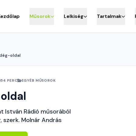
Kezdőlap
Műsorok
Lelkiség
Tartalmak
dég-oldal
54 PERC
EGYÉB MŰSOROK
oldal
nt István Rádió műsorából
, szerk. Molnár András