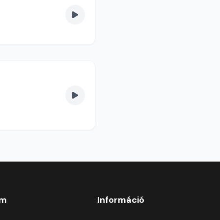
om
Információ