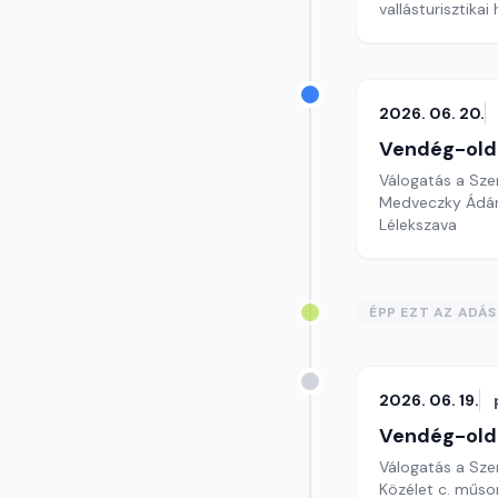
vallásturisztikai
2026. 06. 20.
Vendég-old
Válogatás a Sze
Medveczky Ádám 
Lélekszava
ÉPP EZT AZ ADÁ
2026. 06. 19.
Vendég-old
Válogatás a Sze
Közélet c. műsor