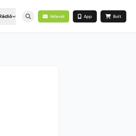
Rádió
Hírlevél
App
Bolt