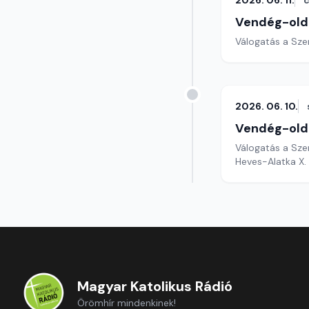
2026. 06. 11.
c
Vendég-old
Válogatás a Sze
2026. 06. 10.
Vendég-old
Válogatás a Sze
Heves-Alatka X. 
Magyar Katolikus Rádió
Örömhír mindenkinek!