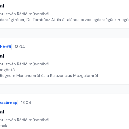
al
nt István Rádió műsorából
észségtréner, Dr. Tombácz Attila általános orvos egészségünk megő
hétfő
13:04
al
nt István Rádió műsorából
rangöntő
 Regnum Marianumról és a Kalazancius Mozgalomról
vasárnap
13:04
al
nt István Rádió műsorából
mek.