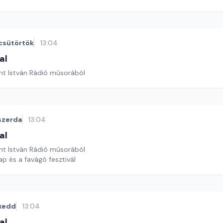
csütörtök
13:04
al
nt István Rádió műsorából
szerda
13:04
al
nt István Rádió műsorából
ap és a favágó fesztivál
kedd
13:04
al