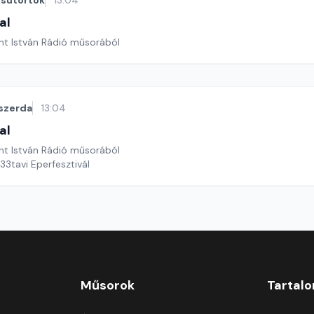
sütörtök
13:04
al
nt István Rádió műsorából
szerda
13:04
al
nt István Rádió műsorából
33tavi Eperfesztivál
Műsorok
Tartal