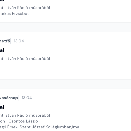
nt István Rádió műsorából
Farkas Erzsébet
hétfő
13:04
al
nt István Rádió műsorából
vasárnap
13:04
al
nt István Rádió műsorából
pon- Csontos László
z egri Érseki Szent József Kollégiumban,ima