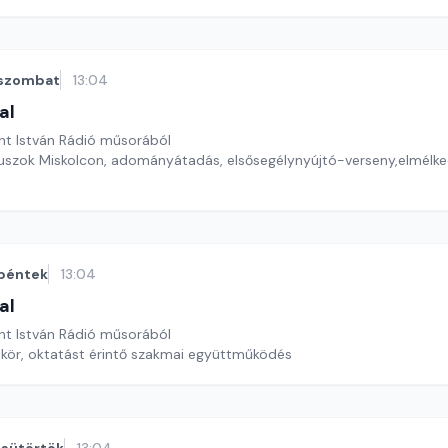
szombat
13:04
al
nt István Rádió műsorából
uszok Miskolcon, adományátadás, elsősegélynyújtó-verseny,elmélk
péntek
13:04
al
nt István Rádió műsorából
kör, oktatást érintő szakmai együttműködés