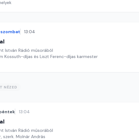
 helyek
szombat
13:04
al
nt István Rádió műsorából
Kossuth-díjas és Liszt Ferenc-díjas karmester
ST NÉZED
péntek
13:04
al
nt István Rádió műsorából
, szerk. Molnár András