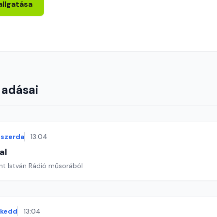
allgatása
 adásai
szerda
13:04
al
nt István Rádió műsorából
kedd
13:04