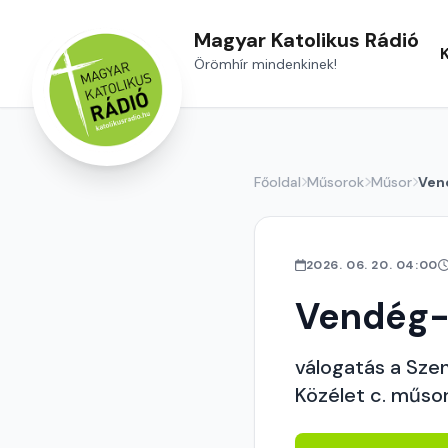
Magyar Katolikus Rádió
Örömhír mindenkinek!
Főoldal
Műsorok
Műsor
Ven
2026. 06. 20. 04:00
Vendég-
válogatás a Sze
Közélet c. műsor