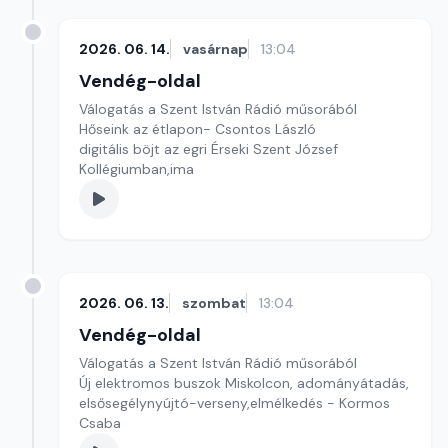
2026. 06. 14.
vasárnap
13:04
Vendég-oldal
Válogatás a Szent István Rádió műsorából
Hőseink az étlapon- Csontos László
digitális böjt az egri Érseki Szent József
Kollégiumban,ima
2026. 06. 13.
szombat
13:04
Vendég-oldal
Válogatás a Szent István Rádió műsorából
Új elektromos buszok Miskolcon, adományátadás,
elsősegélynyújtó-verseny,elmélkedés - Kormos
Csaba