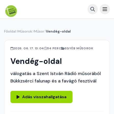
Főoldal
Műsorok
Műsor
Vendég-oldal
2026. 06. 17. 13:04
54 PERC
EGYÉB MŰSOROK
Vendég-oldal
válogatás a Szent István Rádió műsorából
Bükkzsérci falunap és a favágó fesztivál
Adás visszahallgatása