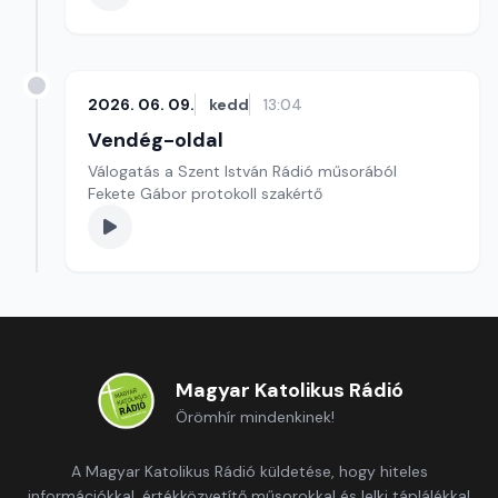
2026. 06. 09.
kedd
13:04
Vendég-oldal
Válogatás a Szent István Rádió műsorából
Fekete Gábor protokoll szakértő
Magyar Katolikus Rádió
Örömhír mindenkinek!
A Magyar Katolikus Rádió küldetése, hogy hiteles
információkkal, értékközvetítő műsorokkal és lelki táplálékkal