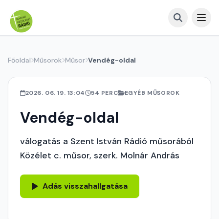
Főoldal
Műsorok
Műsor
Vendég-oldal
2026. 06. 19. 13:04
54 PERC
EGYÉB MŰSOROK
Vendég-oldal
válogatás a Szent István Rádió műsorából
Közélet c. műsor, szerk. Molnár András
Adás visszahallgatása