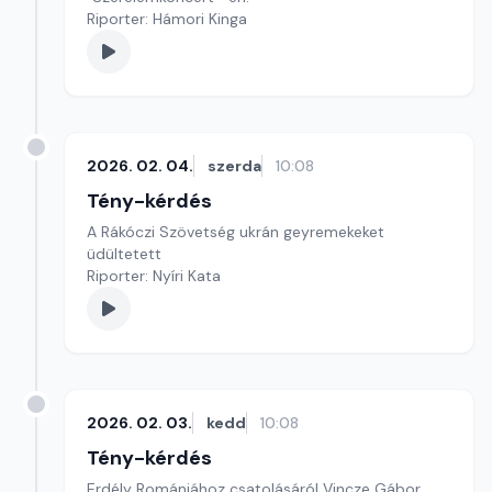
Riporter: Hámori Kinga
2026. 02. 04.
szerda
10:08
Tény-kérdés
A Rákóczi Szövetség ukrán geyremekeket
üdültetett
Riporter: Nyíri Kata
2026. 02. 03.
kedd
10:08
Tény-kérdés
Erdély Romániához csatolásáról Vincze Gábor