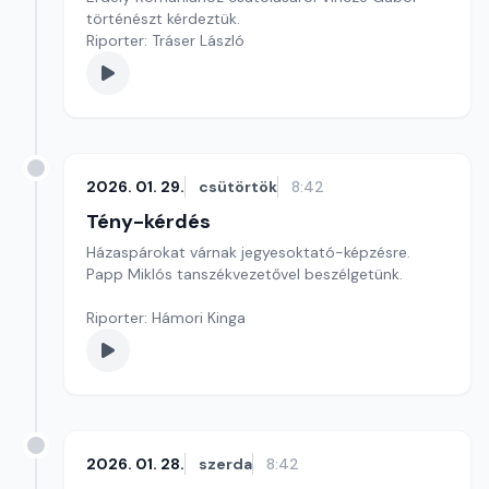
történészt kérdeztük.
Riporter: Tráser László
2026. 01. 29.
csütörtök
8:42
Tény-kérdés
Házaspárokat várnak jegyesoktató-képzésre.
Papp Miklós tanszékvezetővel beszélgetünk.
Riporter: Hámori Kinga
2026. 01. 28.
szerda
8:42