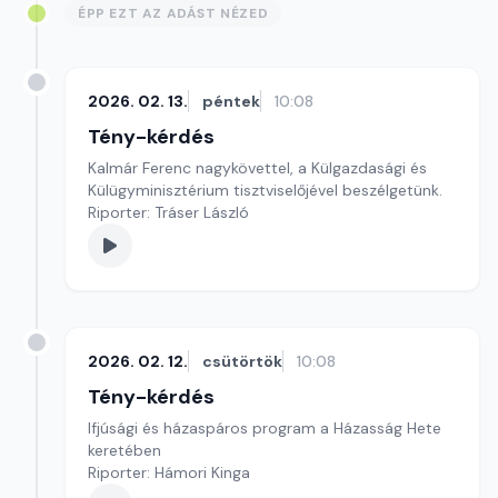
ÉPP EZT AZ ADÁST NÉZED
2026. 02. 13.
péntek
10:08
Tény-kérdés
Kalmár Ferenc nagykövettel, a Külgazdasági és
Külügyminisztérium tisztviselőjével beszélgetünk.
Riporter: Tráser László
2026. 02. 12.
csütörtök
10:08
Tény-kérdés
Ifjúsági és házaspáros program a Házasság Hete
keretében
Riporter: Hámori Kinga