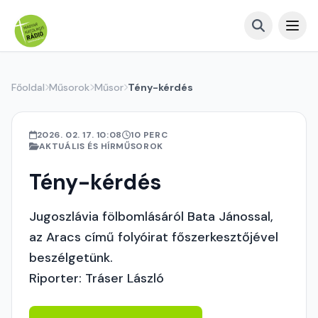
Főoldal
Műsorok
Műsor
Tény-kérdés
2026. 02. 17. 10:08
10 PERC
AKTUÁLIS ÉS HÍRMŰSOROK
Tény-kérdés
Jugoszlávia fölbomlásáról Bata Jánossal,
az Aracs című folyóirat főszerkesztőjével
beszélgetünk.
Riporter: Tráser László