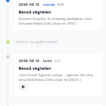
2026. 05. 13.
szerda
6:15
Benső végtelen
Romano Guardini: Az imádság iskolájában című
könyvből Kékesi Enikő olvas fel. (90/1.)
ÉPP EZT AZ ADÁST NÉZED
2026. 05. 12.
kedd
6:15
Benső végtelen
John Powell: Egészen ember - egészen élő című
könyvéből Kékesi Enikő olvas fel (25/25.)