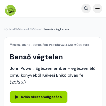
Főoldal
Műsorok
Műsor
Benső végtelen
2026. 05. 13. 00:05
10 PERC
VALLÁSI MŰSOROK
Benső végtelen
John Powell: Egészen ember - egészen élő
című könyvéből Kékesi Enikő olvas fel
(25/25.)
Adás visszahallgatása