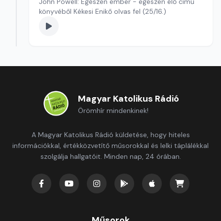
John Powell: Egészen ember - egészen élő című
könyvéből Kékesi Enikő olvas fel (25/16.)
Magyar Katolikus Rádió
Örömhír mindenkinek!
A Magyar Katolikus Rádió küldetése, hogy hiteles
információkkal, értékközvetítő műsorokkal és lelki táplálékkal
szolgálja hallgatóit. Minden nap, 24 órában.
Műsorok