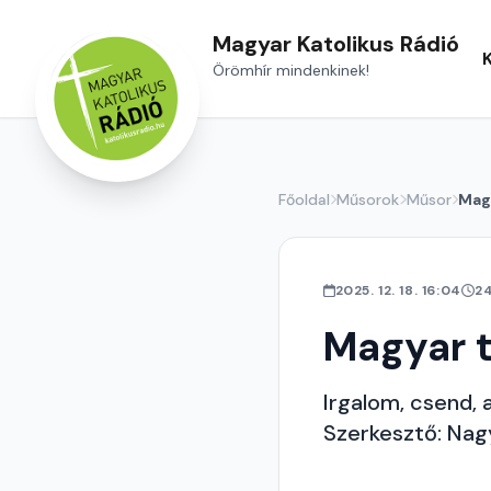
Magyar Katolikus Rádió
Örömhír mindenkinek!
Főoldal
Műsorok
Műsor
Mag
2025. 12. 18. 16:04
2
Magyar 
Irgalom, csend, a
Szerkesztő: Nag