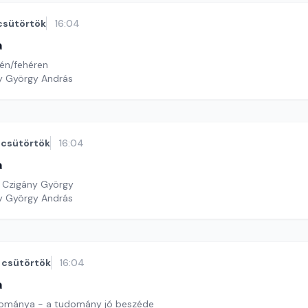
csütörtök
16:04
a
tén/fehéren
y György András
csütörtök
16:04
a
: Czigány György
y György András
csütörtök
16:04
a
dománya - a tudomány jó beszéde