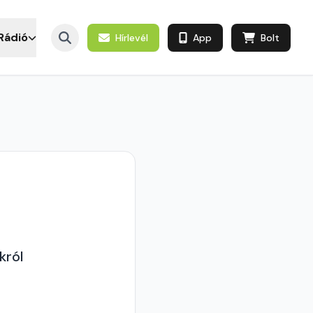
Rádió
Hírlevél
App
Bolt
król