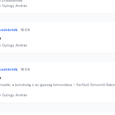
h Erzsébetnek
y György András
csütörtök
16:04
a
y György András
csütörtök
16:04
a
ó madár, a konokság s az igazság kimondása – Serfőző Simonról Bakon
y György András