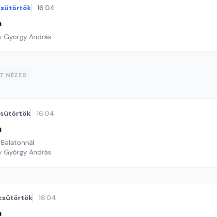
sütörtök
16:04
a
y György András
ST NÉZED
sütörtök
16:04
a
 Balatonnál
y György András
csütörtök
16:04
a