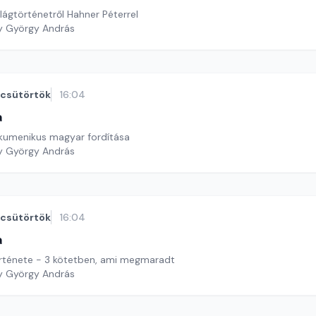
lágtörténetről Hahner Péterrel
y György András
csütörtök
16:04
a
 ökumenikus magyar fordítása
y György András
csütörtök
16:04
a
A Vitézi Rend története - 3 kötetben, ami megmaradt
y György András