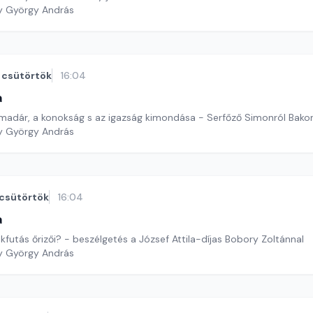
y György András
csütörtök
16:04
a
ó madár, a konokság s az igazság kimondása - Serfőző Simonról Bakon
y György András
csütörtök
16:04
a
A versek az ámokfutás őrizői? - beszélgetés a József Attila-díjas Bobory Zoltánnal
y György András