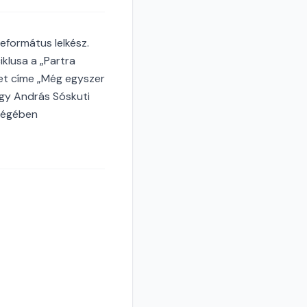
eformátus lelkész.
iklusa a „Partra
tet címe „Még egyszer
rgy András Sóskuti
iségében