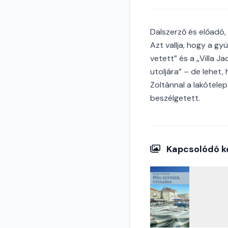
Dalszerző és előadó,
Azt vallja, hogy a gy
vetett” és a „Villa 
utoljára” – de lehe
Zoltánnal a lakótele
beszélgetett.
Kapcsolódó k