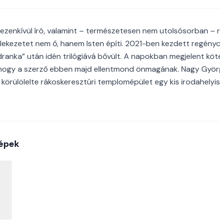
 ezenkívül író, valamint – természetesen nem utolsósorban – r
ülekezetet nem ő, hanem Isten építi. 2021-ben kezdett regényc
Jadranka” után idén trilógiává bővült. A napokban megjelent kö
t, hogy a szerző ebben majd ellentmond önmagának. Nagy Gyö
p körülölelte rákoskeresztúri templomépület egy kis irodahely
épek