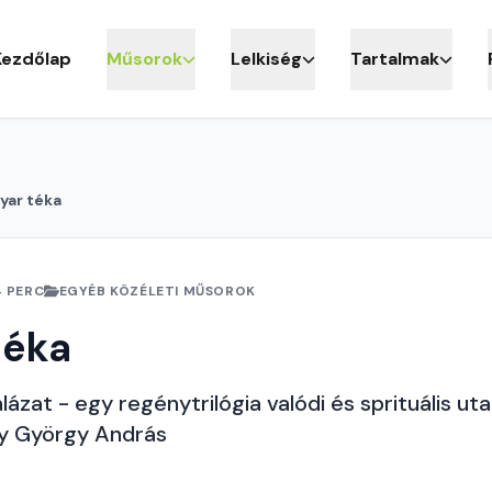
Kezdőlap
Műsorok
Lelkiség
Tartalmak
yar téka
4 PERC
EGYÉB KÖZÉLETI MŰSOROK
téka
lázat - egy regénytrilógia valódi és sprituális uta
y György András