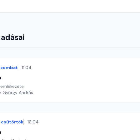
 adásai
szombat
11:04
a
 emlékezete
sztő: Nagy György András
csütörtök
16:04
a