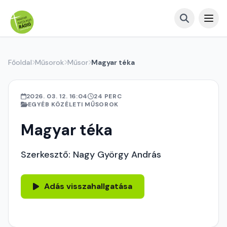
Főoldal
Műsorok
Műsor
Magyar téka
2026. 03. 12. 16:04
24 PERC
EGYÉB KÖZÉLETI MŰSOROK
Magyar téka
Szerkesztő: Nagy György András
Adás visszahallgatása