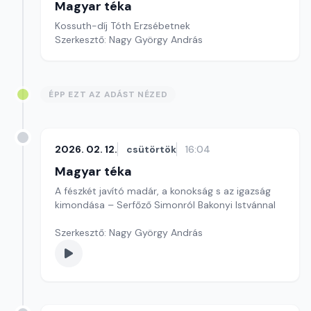
Magyar téka
Kossuth-díj Tóth Erzsébetnek
Szerkesztő: Nagy György András
ÉPP EZT AZ ADÁST NÉZED
2026. 02. 12.
csütörtök
16:04
Magyar téka
A fészkét javító madár, a konokság s az igazság
kimondása – Serfőző Simonról Bakonyi Istvánnal
Szerkesztő: Nagy György András