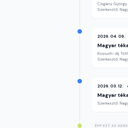
Czigány György
Szerke
2026. 04. 09.
Magyar ték
Kossuth-díj Tót
Szerkesztő: Nag
2026. 03. 12.
Magyar ték
Szerkesztő: Nag
ÉPP EZT AZ ADÁ