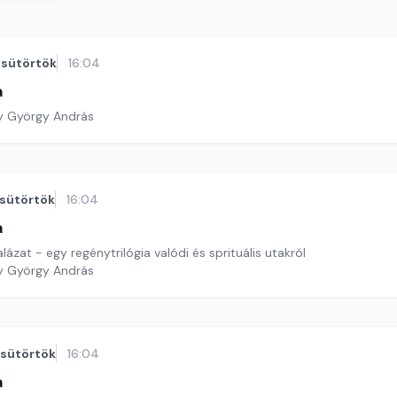
sütörtök
16:04
a
y György András
sütörtök
16:04
a
lázat - egy regénytrilógia valódi és sprituális utakról
y György András
sütörtök
16:04
a