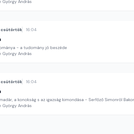
y György András
csütörtök
16:04
a
dománya - a tudomány jó beszéde
y György András
csütörtök
16:04
a
ó madár, a konokság s az igazság kimondása - Serfőző Simonról Bakon
y György András