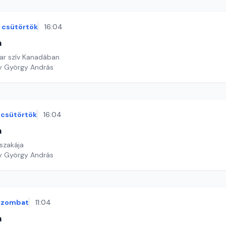
csütörtök
16:04
a
ar szív Kanadában
y György András
csütörtök
16:04
a
jszakája
y György András
szombat
11:04
a