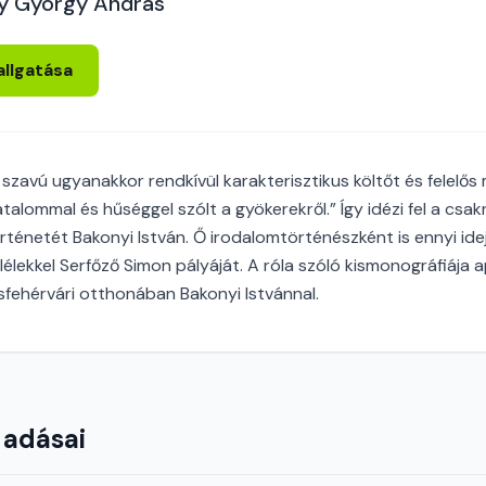
y György András
allgatása
szavú ugyanakkor rendkívül karakterisztikus költőt és felelős 
talommal és hűséggel szólt a gyökerekről.” Így idézi fel a csa
örténetét Bakonyi István. Ő irodalomtörténészként is ennyi idej
lélekkel Serfőző Simon pályáját. A róla szóló kismonográfiája 
fehérvári otthonában Bakonyi Istvánnal.
 adásai