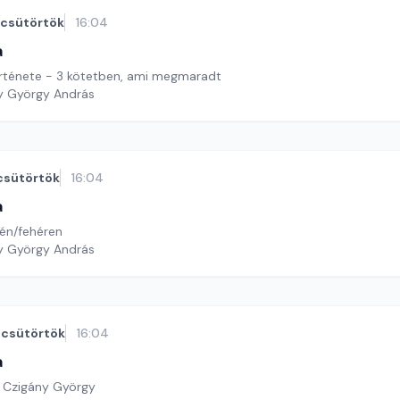
csütörtök
16:04
a
A Vitézi Rend története - 3 kötetben, ami megmaradt
y György András
csütörtök
16:04
a
tén/fehéren
y György András
csütörtök
16:04
a
: Czigány György