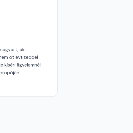
magyart, aki
knem öt évtizeddel
e kíséri figyelemnél
apropóján