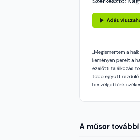
Szerkesztő: Nag
Adás visszah
„Megismertem a halk 
keményen perelt a ha
ezelőtti találkozás t
több együtt rezdülő 
beszélgettünk székes
A műsor további