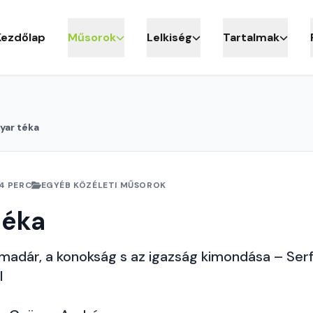
Kezdőlap
Műsorok
Lelkiség
Tartalmak
yar téka
4 PERC
EGYÉB KÖZÉLETI MŰSOROK
téka
 madár, a konokság s az igazság kimondása – Ser
l