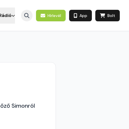
Rádió
Hírlevél
App
Bolt
főző Simonról