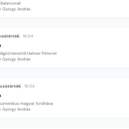
 Balatonnál
y György András
csütörtök
16:04
a
lágtörténetről Hahner Péterrel
y György András
csütörtök
16:04
a
 ökumenikus magyar fordítása
y György András