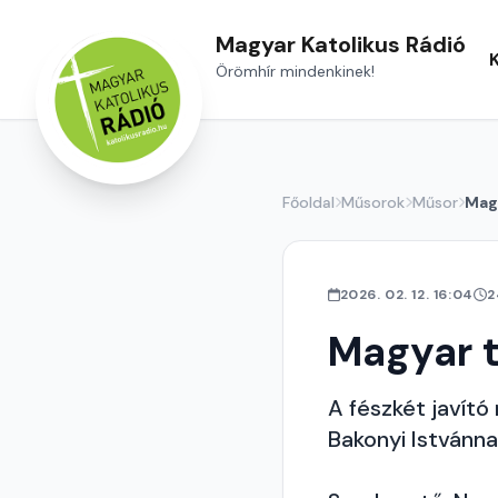
Magyar Katolikus Rádió
Örömhír mindenkinek!
Főoldal
Műsorok
Műsor
Mag
2026. 02. 12. 16:04
2
Magyar 
A fészkét javító
Bakonyi Istvánna