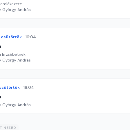
 emlékezete
sztő: Nagy György András
csütörtök
16:04
a
h Erzsébetnek
y György András
csütörtök
16:04
a
y György András
ST NÉZED