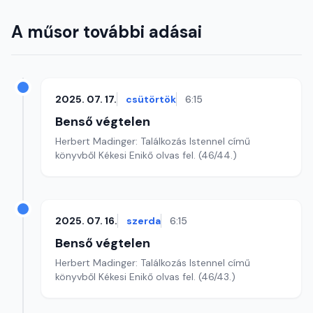
A műsor további adásai
2025. 07. 17.
csütörtök
6:15
Benső végtelen
Herbert Madinger: Találkozás Istennel című
könyvből Kékesi Enikő olvas fel. (46/44.)
2025. 07. 16.
szerda
6:15
Benső végtelen
Herbert Madinger: Találkozás Istennel című
könyvből Kékesi Enikő olvas fel. (46/43.)