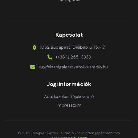
Kapcsolat
1062 Budapest, Délibáb u. 15.-17.
(+36 1) 255-3333
ugyfelszolgalat@katolikusradio.hu
Jogi információk
Adatkezelési tájékoztató
Impresszum
© 2026 Magyar Katolikus Rádió Zrt. Minden jog fenntartva.