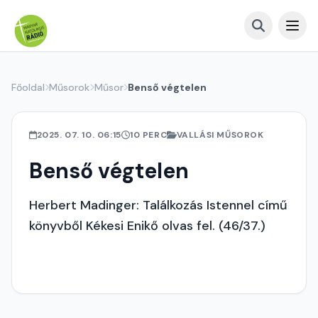
Főoldal
Műsorok
Műsor
Benső végtelen
2025. 07. 10. 06:15
10 PERC
VALLÁSI MŰSOROK
Benső végtelen
Herbert Madinger: Találkozás Istennel című
könyvből Kékesi Enikő olvas fel. (46/37.)