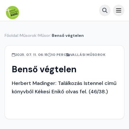
Főoldal
Műsorok
Műsor
Benső végtelen
2025. 07. 11. 06:15
10 PERC
VALLÁSI MŰSOROK
Benső végtelen
Herbert Madinger: Találkozás Istennel című
könyvből Kékesi Enikő olvas fel. (46/38.)