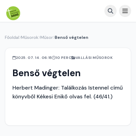
Főoldal
Műsorok
Műsor
Benső végtelen
2025. 07. 14. 06:15
10 PERC
VALLÁSI MŰSOROK
Benső végtelen
Herbert Madinger: Találkozás Istennel című
könyvből Kékesi Enikő olvas fel. (46/41.)