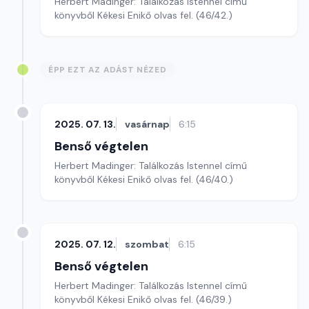
Herbert Madinger: Találkozás Istennel című
könyvből Kékesi Enikő olvas fel. (46/42.)
ÉPP EZT AZ ADÁST NÉZED
2025. 07. 13.
vasárnap
6:15
Benső végtelen
Herbert Madinger: Találkozás Istennel című
könyvből Kékesi Enikő olvas fel. (46/40.)
2025. 07. 12.
szombat
6:15
Benső végtelen
Herbert Madinger: Találkozás Istennel című
könyvből Kékesi Enikő olvas fel. (46/39.)