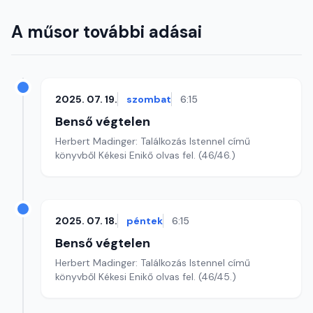
A műsor további adásai
2025. 07. 19.
szombat
6:15
Benső végtelen
Herbert Madinger: Találkozás Istennel című
könyvből Kékesi Enikő olvas fel. (46/46.)
2025. 07. 18.
péntek
6:15
Benső végtelen
Herbert Madinger: Találkozás Istennel című
könyvből Kékesi Enikő olvas fel. (46/45.)