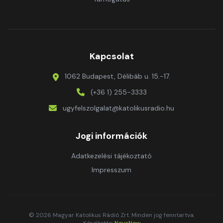
Kapcsolat
1062 Budapest, Délibáb u. 15.-17.
(+36 1) 255-3333
ugyfelszolgalat@katolikusradio.hu
Jogi információk
Adatkezelési tájékoztató
Impresszum
© 2026 Magyar Katolikus Rádió Zrt. Minden jog fenntartva.