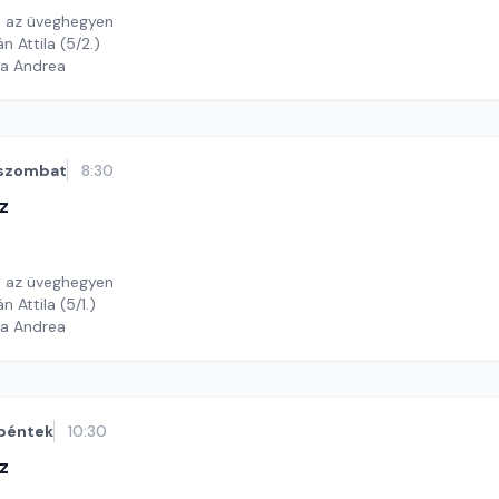
ó az üveghegyen
Felolvassa: Kristán Attila (5/2.)
ga Andrea
szombat
8:30
z
ó az üveghegyen
Felolvassa: Kristán Attila (5/1.)
ga Andrea
péntek
10:30
z