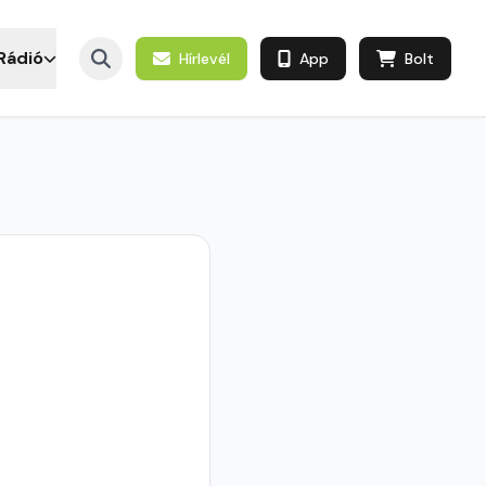
Rádió
Hírlevél
App
Bolt