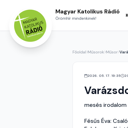
Magyar Katolikus Rádió
Örömhír mindenkinek!
Főoldal
Műsorok
Műsor
Var
2026. 05. 17. 19:35
2
Varázsd
mesés irodalom
Fésűs Éva: Csal