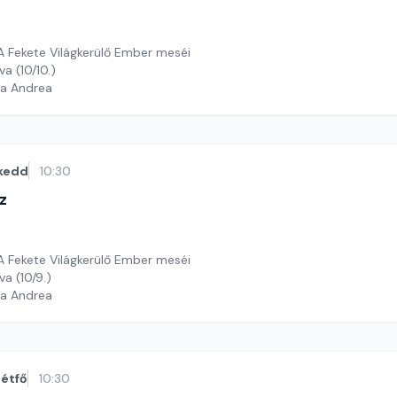
: A Fekete Világkerülő Ember meséi
va (10/10.)
ga Andrea
kedd
10:30
z
: A Fekete Világkerülő Ember meséi
va (10/9.)
ga Andrea
étfő
10:30