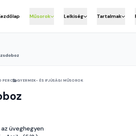
Kezdőlap
Műsorok
Lelkiség
Tartalmak
ázsdoboz
0 PERC
GYERMEK- ÉS IFJÚSÁGI MŰSOROK
oboz
ó az üveghegyen