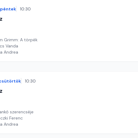
péntek
10:30
z
lm Grimm: A törpék
ács Vanda
ga Andrea
csütörtök
10:30
z
ankó szerencséje
iczki Ferenc
ga Andrea