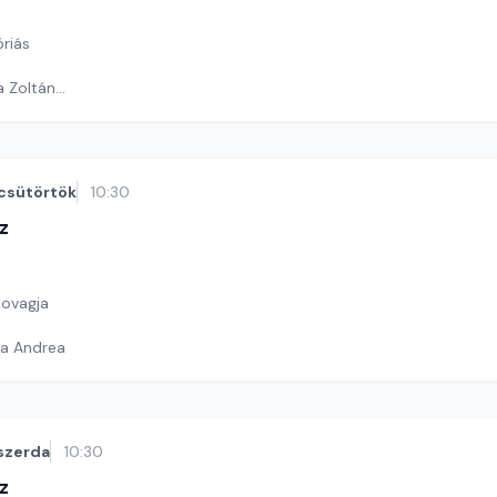
óriás
a Zoltán
ga Andrea
csütörtök
10:30
z
lovagja
ga Andrea
szerda
10:30
z