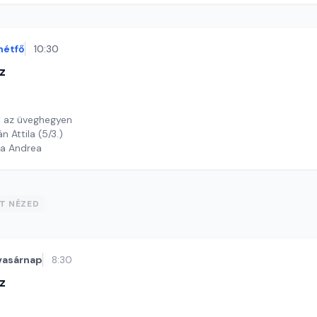
hétfő
10:30
z
ó az üveghegyen
Felolvassa: Kristán Attila (5/3.)
ga Andrea
ST NÉZED
vasárnap
8:30
z