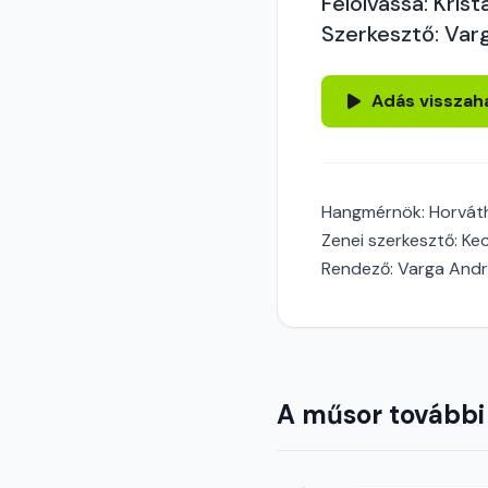
Felolvassa: Kristá
Szerkesztő: Var
Adás visszah
Hangmérnök: Horvát
Zenei szerkesztő: Kec
Rendező: Varga And
A műsor további