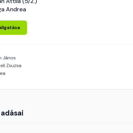
n Attila (5/2.)
ga Andrea
allgatása
h János
eli Zsuzsa
rea
 adásai