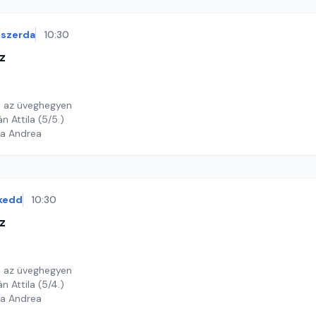
szerda
10:30
z
ó az üveghegyen
Felolvassa: Kristán Attila (5/5.)
ga Andrea
kedd
10:30
z
ó az üveghegyen
Felolvassa: Kristán Attila (5/4.)
ga Andrea