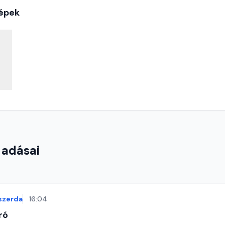
épek
 adásai
szerda
16:04
ró