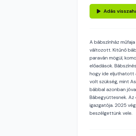
Adás visszah
A bábszínház műfaja
változott. Kitűnő b
paraván mögül, komol
előadások. Bábszínész
hogy ide eljuthatot
volt szükség, mint A
bábbal azonban jóval
Bábegyüttesnek. Az 
igazgatója. 2025 vég
beszélgettünk vele.