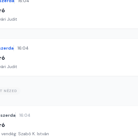
szerda
16:04
ró
ári Judit
szerda
16:04
ró
ári Judit
ST NÉZED
szerda
16:04
ró
 vendég: Szabó K. István