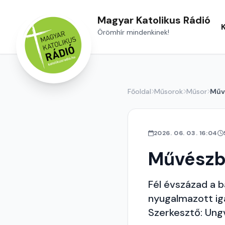
Magyar Katolikus Rádió
Örömhír mindenkinek!
Főoldal
Műsorok
Műsor
Műv
2026. 06. 03. 16:04
Művészb
Fél évszázad a 
nyugalmazott ig
Szerkesztő: Ungv