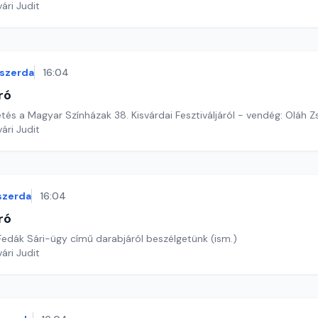
ári Judit
szerda
16:04
ró
és a Magyar Színházak 38. Kisvárdai Fesztiváljáról - vendég: Oláh Zs
ári Judit
szerda
16:04
ró
Fedák Sári-ügy című darabjáról beszélgetünk (ism.)
ári Judit