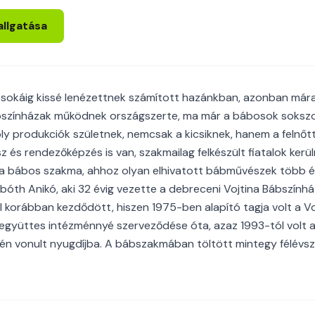
allgatása
 sokáig kissé lenézettnek számított hazánkban, azonban mára
ábszínházak működnek országszerte, ma már a bábosok sokszor
y produkciók születnek, nemcsak a kicsiknek, hanem a felnőtt
 és rendezőképzés is van, szakmailag felkészült fiatalok kerül
t a bábos szakma, ahhoz olyan elhivatott bábművészek több 
sbóth Anikó, aki 32 évig vezette a debreceni Vojtina Bábszínhá
 korábban kezdődött, hiszen 1975-ben alapító tagja volt a Vo
együttes intézménnyé szerveződése óta, azaz 1993-tól volt 
én vonult nyugdíjba. A bábszakmában töltött mintegy félévsz