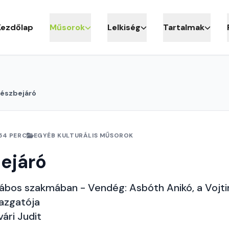
Kezdőlap
Műsorok
Lelkiség
Tartalmak
észbejáró
54 PERC
EGYÉB KULTURÁLIS MŰSOROK
ejáró
bábos szakmában - Vendég: Asbóth Anikó, a Vojti
azgatója
ári Judit