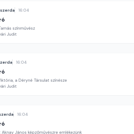
szerda
16:04
ró
 Tamás színművész
ári Judit
szerda
16:04
ró
iktória, a Déryné Társulat színésze
ári Judit
szerda
16:04
ró
yt Aknay János képzőművészre emlékezünk