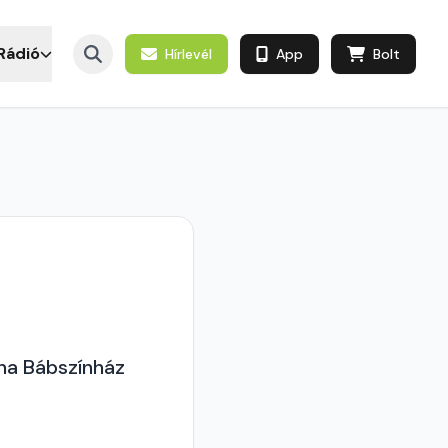
Rádió
Hírlevél
App
Bolt
na Bábszínház