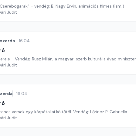
"Cserebogarak" – vendég: B. Nagy Ervin, animációs filmes (ism.)
ári Judit
szerda
16:04
ró
reje - Vendég: Rusz Milán, a magyar-szerb kulturális évad miniszter
ári Judit
szerda
16:04
ró
tenes versek egy kárpátaljai költőtől. Vendég: Lőrincz P. Gabriella
ári Judit