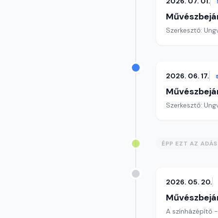
2026. 07. 01.
Művészbejá
Szerkesztő: Ungv
2026. 06. 17.
Művészbejá
Szerkesztő: Ungv
ÉPP EZT AZ ADÁ
2026. 05. 20.
Művészbejá
A színházépítő -