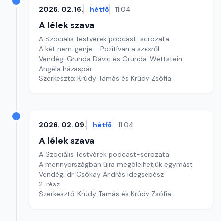
2026. 02. 16.
hétfő
11:04
A lélek szava
A Szociális Testvérek podcast-sorozata
A két nem igenje - Pozitívan a szexről
Vendég: Grunda Dávid és Grunda-Wettstein
Angéla házaspár
Szerkesztő: Krúdy Tamás és Krúdy Zsófia
2026. 02. 09.
hétfő
11:04
A lélek szava
A Szociális Testvérek podcast-sorozata
A mennyországban újra megölelhetjük egymást
Vendég: dr. Csókay András idegsebész
2. rész
Szerkesztő: Krúdy Tamás és Krúdy Zsófia