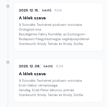
2025. 12. 15.
hétfő
11:04
A lélek szava
A Szociális Testvérek podcast-sorozata
Ördögűző ima
Beszélgetés Fábry Kornéllal, az Esztergom-
Budapesti Főegyházmegye segédpüspökével.
Szerkesztő: Krúdy Tamás és Krúdy Zsófia
2025. 12. 08.
hétfő
11:04
A lélek szava
A Szociális Testvérek podcast-sorozata
Ervin Gábor vértanúsága
Vendég: Erdő Péter bíboros, prímás
Szerkesztő: Krúdy Tamás és Krúdy Zsófia