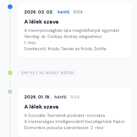
2026. 02. 02.
hétfő
11:04
A lélek szava
A mennyországban újra megölelhetjük egymást
Vendég: dr. Csókay András idegsebész
1. rész
Szerkesztő: Krúdy Tamás és Krúdy Zsófia
ÉPP EZT AZ ADÁST NÉZED
2026. 01. 19.
hétfő
11:04
A lélek szava
A Szociális Testvérek podcast-sorozata
A mesterséges intelligenciáról beszélgetünk Kajtor
Domonkos jezsuita szerzetessel. 2. rész