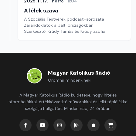
2025. 11. 17.
hétfő
11:04
A lélek szava
A Szociális Testvérek podcast-sorozata
Zarándoklatok a balti országokban
Szerkesztő: Krúdy Tamás és Krúdy Zsófia
Magyar Katolikus Rádió
Örömhír mindenkinek!
A Magyar Katolikus Rádió küldetése, hogy hiteles
információkkal, értékközvetítő műsorokkal és lelki táplálékkal
szolgálja hallgatóit. Minden nap, 24 órában.