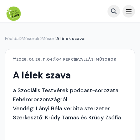
Főoldal
Műsorok
Műsor
A lélek szava
2026. 01. 26. 11:04
54 PERC
VALLÁSI MŰSOROK
A lélek szava
a Szociális Testvérek podcast-sorozata
Fehéroroszországról
Vendég: Lányi Béla verbita szerzetes
Szerkesztő: Krúdy Tamás és Krúdy Zsófia