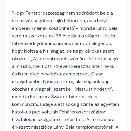
"Hogy Fehéroroszország nem sodródott bele a
szomszédságában zajló háborúba, az a helyi
emberek imáinak köszönhető' - mondja Lányi Béla
verbita szerzets, aki 35 éve járja a világot. Hét és
fél évtizednyi kommunizmus sem volt elegendő,
hogy kioltsa a hit lángját, de nagy károkat azért
okozott. „Az ottani népek számára létfontosságú
a misszió, mert ott 75 éven keresztül Isten nélkül
és Isten ellen nevelték az embereket. Olyan
szovjet embertípus jött létre, aki még sok bajt
okozhat a világnak, ezért kell Krisztust hirdetni”,
mondta Kazimierz Świątek bíboros, aki a
kommunizmus ideje alatt sokáig szinte az egyetlen
katolikus pap volt, aki Fehéroroszországban
hivatalosan szolgálatot teljesített. Az ő hívására
érkezett misszióba Lányi Béla templomépítőnek. A