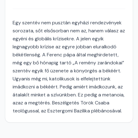
Egy szentév nem pusztán egyházi rendezvények
sorozata, sőt elsősorban nem az, hanem válasz az
egyéni és globális krízisekre. A jelen egyik
legnagyobb krízise az egyre jobban eluralkodó
békétlenség. A Ferenc pápa által meghirdetett,
még egy bő hónapig tartó „A remény zarándokai”
szentév egyik fő üzenete a könyörgés a békéért.
Ugyanis még mi, katolikusok is elfelejtettünk
imádkozni a békéért. Pedig amiért imádkozunk, az
átalakít minket a szívünkben. Ez pedig a metanoia,
azaz a megtérés. Beszélgetés Török Csaba
teológussal, az Esztergomi Bazilika plébánosával.