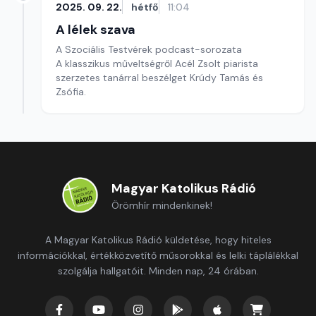
2025. 09. 22.
hétfő
11:04
A lélek szava
A Szociális Testvérek podcast-sorozata
A klasszikus műveltségről Acél Zsolt piarista
szerzetes tanárral beszélget Krúdy Tamás és
Zsófia.
Magyar Katolikus Rádió
Örömhír mindenkinek!
A Magyar Katolikus Rádió küldetése, hogy hiteles
információkkal, értékközvetítő műsorokkal és lelki táplálékkal
szolgálja hallgatóit. Minden nap, 24 órában.