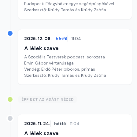
Budapesti Főegyházmegye segédpüspökével.
Szerkesztő: Krúdy Tamás és Krúdy Zsófia
2025. 12. 08.
hétfő
11:04
A lélek szava
A Szociális Testvérek podcast-sorozata
Ervin Gábor vértanúsága
Vendég: Erdő Péter bíboros, prímás
Szerkesztő: Krúdy Tamás és Krúdy Zsófia
ÉPP EZT AZ ADÁST NÉZED
2025. 11. 24.
hétfő
11:04
A lélek szava