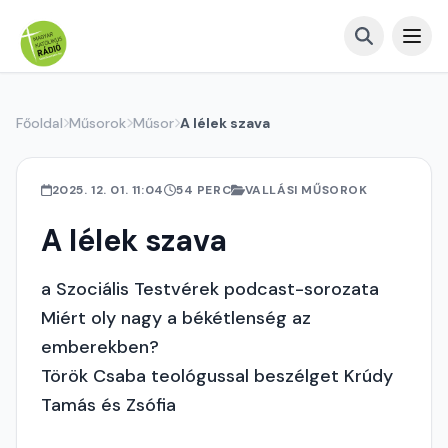
Főoldal
Műsorok
Műsor
A lélek szava
2025. 12. 01. 11:04
54 PERC
VALLÁSI MŰSOROK
A lélek szava
a Szociális Testvérek podcast-sorozata
Miért oly nagy a békétlenség az
emberekben?
Török Csaba teológussal beszélget Krúdy
Tamás és Zsófia