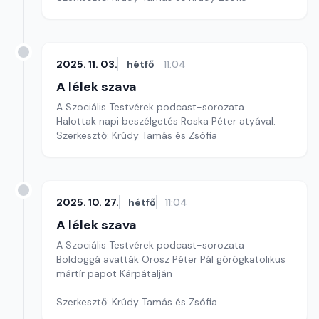
2025. 11. 03.
hétfő
11:04
A lélek szava
A Szociális Testvérek podcast-sorozata
Halottak napi beszélgetés Roska Péter atyával.
Szerkesztő: Krúdy Tamás és Zsófia
2025. 10. 27.
hétfő
11:04
A lélek szava
A Szociális Testvérek podcast-sorozata
Boldoggá avatták Orosz Péter Pál görögkatolikus
mártír papot Kárpátalján
Szerkesztő: Krúdy Tamás és Zsófia