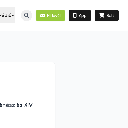
Rádió
Hírlevél
App
Bolt
énész és XIV.