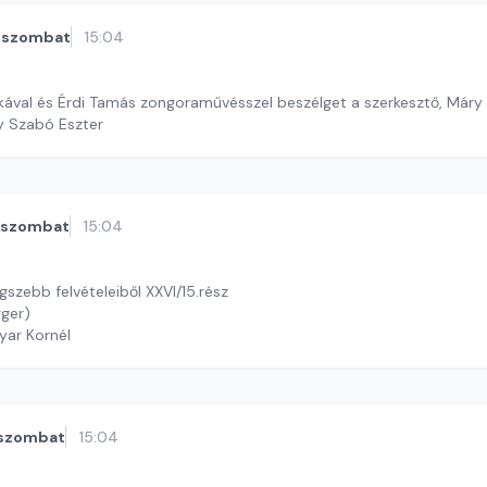
szombat
15:04
ával és Érdi Tamás zongoraművésszel beszélget a szerkesztő, Máry 
y Szabó Eszter
szombat
15:04
szebb felvételeiből XXVI/15.rész
gger)
yar Kornél
szombat
15:04