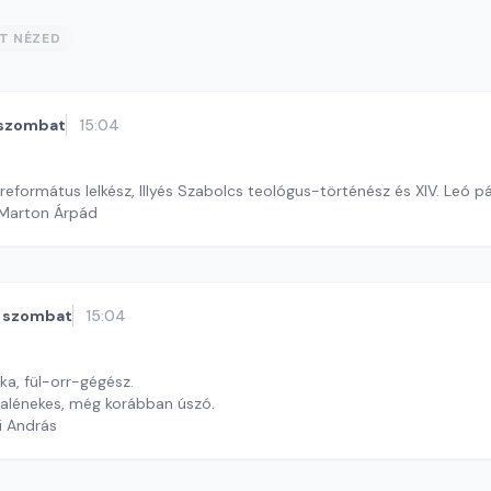
ST NÉZED
szombat
15:04
formátus lelkész, Illyés Szabolcs teológus-történész és XIV. Leó p
 Marton Árpád
szombat
15:04
rka, fül-orr-gégész.
alénekes, még korábban úszó.
i András