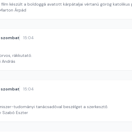
ilm készült a boldoggá avatott kárpátaljai vértanú görög katolikus 
 Marton Árpád
szombat
15:04
 orvos, rákkutató.
i András
szombat
15:04
miszer-tudományi tanácsadóval beszélget a szerkesztő.
y Szabó Eszter