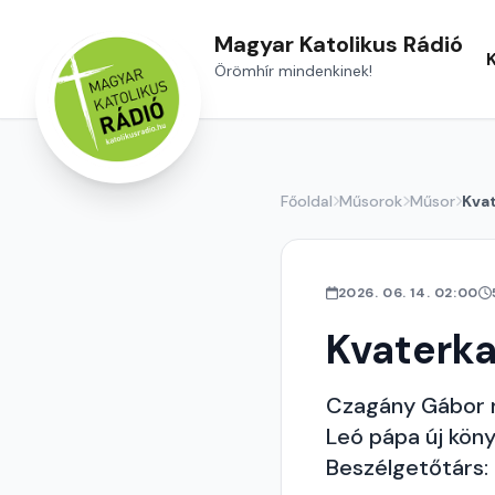
Magyar Katolikus Rádió
Örömhír mindenkinek!
Főoldal
Műsorok
Műsor
Kva
2026. 06. 14. 02:00
Kvaterk
Czagány Gábor re
Leó pápa új köny
Beszélgetőtárs: