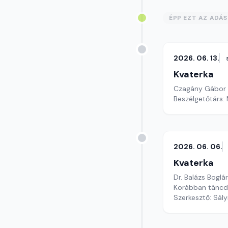
ÉPP EZT AZ ADÁ
2026. 06. 13.
Kvaterka
Czagány Gábor re
Beszélgetőtárs:
2026. 06. 06.
Kvaterka
Dr. Balázs Boglá
Korábban táncd
Szerkesztő: Sály