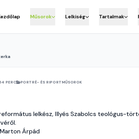
Kezdőlap
Műsorok
Lelkiség
Tartalmak
terka
54 PERC
PORTRÉ- ÉS RIPORTMŰSOROK
a
formátus lelkész, Illyés Szabolcs teológus-tört
véről.
 Marton Árpád