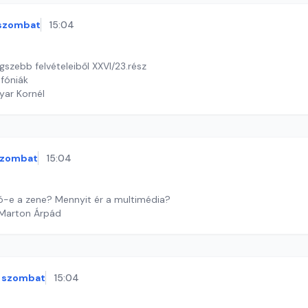
szombat
15:04
szebb felvételeiből XXVI/23.rész
fóniák
yar Kornél
szombat
15:04
ó-e a zene? Mennyit ér a multimédia?
 Marton Árpád
szombat
15:04