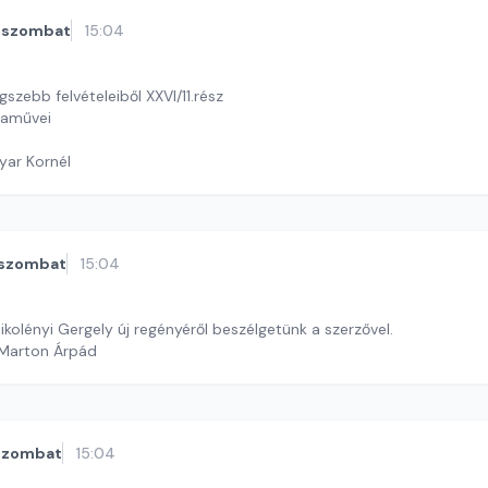
szombat
15:04
szebb felvételeiből XXVI/11.rész
raművei
yar Kornél
szombat
15:04
ikolényi Gergely új regényéről beszélgetünk a szerzővel.
 Marton Árpád
szombat
15:04