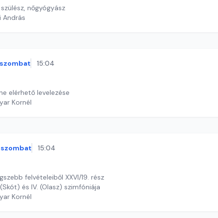
s, szülész, nőgyógyász
i András
szombat
15:04
ine elérhető levelezése
yar Kornél
szombat
15:04
szebb felvételeiből XXVI/19. rész
(Skót) és IV. (Olasz) szimfóniája
yar Kornél