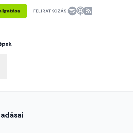
allgatása
FELIRATKOZÁS:
épek
 adásai