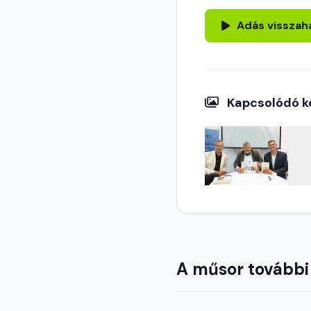
Adás visszah
Kapcsolódó k
A műsor további