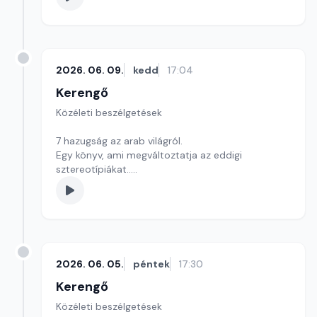
2026. 06. 09.
kedd
17:04
Kerengő
Közéleti beszélgetések
7 hazugság az arab világról.
Egy könyv, ami megváltoztatja az eddigi
sztereotípiákat..
Szerkesztő: Sályi András
2026. 06. 05.
péntek
17:30
Kerengő
Közéleti beszélgetések