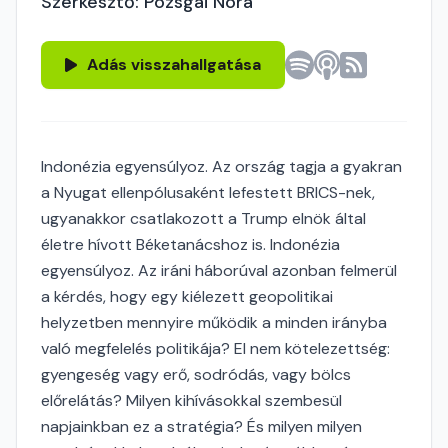
Szerkesztő: Pozsgai Nóra
Adás visszahallgatása
Indonézia egyensúlyoz. Az ország tagja a gyakran
a Nyugat ellenpólusaként lefestett BRICS-nek,
ugyanakkor csatlakozott a Trump elnök által
életre hívott Béketanácshoz is. Indonézia
egyensúlyoz. Az iráni háborúval azonban felmerül
a kérdés, hogy egy kiélezett geopolitikai
helyzetben mennyire működik a minden irányba
való megfelelés politikája? El nem kötelezettség:
gyengeség vagy erő, sodródás, vagy bölcs
előrelátás? Milyen kihívásokkal szembesül
napjainkban ez a stratégia? És milyen milyen