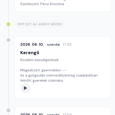
Szerkesztő: Pécsi Krisztina
ÉPP EZT AZ ADÁST NÉZED
2026. 06. 10.
szerda
17:30
Kerengő
Közéleti beszélgetések
Megsebzett gyermekkor --
és a gyógyulás szenvedélybeteg családokban
felnőtt gyerekek számára
Szerkesztő: Pozsgai Nóra
2026. 06. 10.
szerda
17:04