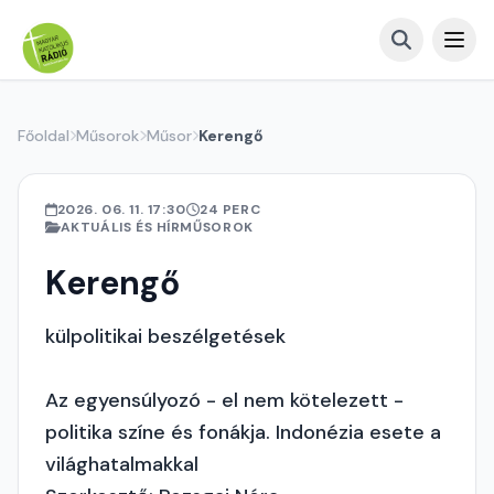
Főoldal
Műsorok
Műsor
Kerengő
2026. 06. 11. 17:30
24 PERC
AKTUÁLIS ÉS HÍRMŰSOROK
Kerengő
külpolitikai beszélgetések
Az egyensúlyozó - el nem kötelezett -
politika színe és fonákja. Indonézia esete a
világhatalmakkal