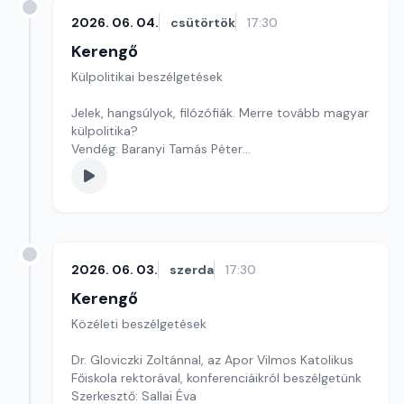
2026. 06. 04.
csütörtök
17:30
Kerengő
Külpolitikai beszélgetések
Jelek, hangsúlyok, filózófiák. Merre tovább magyar
külpolitika?
Vendég: Baranyi Tamás Péter
Szerkesztő: Pozsgai Nóra
2026. 06. 03.
szerda
17:30
Kerengő
Közéleti beszélgetések
Dr. Gloviczki Zoltánnal, az Apor Vilmos Katolikus
Főiskola rektorával, konferenciáikról beszélgetünk
Szerkesztő: Sallai Éva