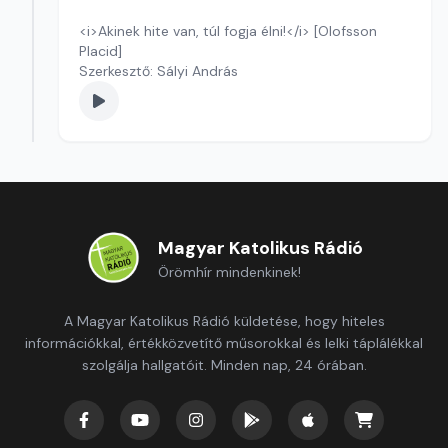
<i>Akinek hite van, túl fogja élni!</i> [Olofsson
Placid]
Szerkesztő: Sályi András
Magyar Katolikus Rádió
Örömhír mindenkinek!
A Magyar Katolikus Rádió küldetése, hogy hiteles
információkkal, értékközvetítő műsorokkal és lelki táplálékkal
szolgálja hallgatóit. Minden nap, 24 órában.