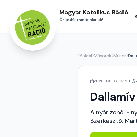
Magyar Katolikus Rádió
Örömhír mindenkinek!
Főoldal
Műsorok
Műsor
Dall
2026. 06. 17. 03:30
Dallamív
A nyár zenéi - n
Szerkesztő: Mar