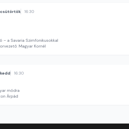
csütörtök
16:30
ó – a Savaria Szimfonikusokkal
orvezető: Magyar Kornél
kedd
16:30
yar módra
ton Árpád