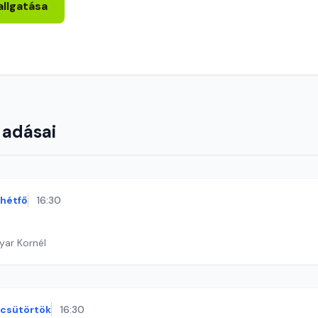
allgatása
 adásai
hétfő
16:30
yar Kornél
csütörtök
16:30