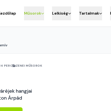
Kezdőlap
Műsorok
Lelkiség
Tartalmak
amív
24 PERC
ZENEI MŰSOROK
yáréjek hangjai
ton Árpád