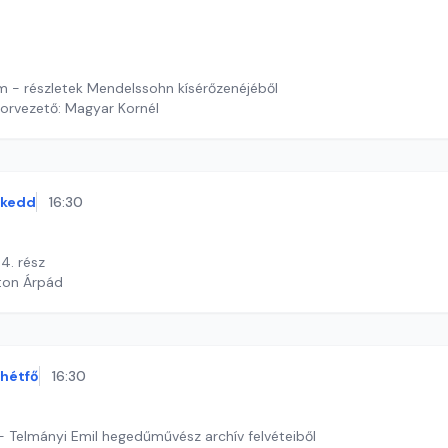
om - részletek Mendelssohn kísérőzenéjéből
orvezető: Magyar Kornél
kedd
16:30
 4. rész
ton Árpád
hétfő
16:30
Telmányi Emil hegedűművész archív felvéteiből