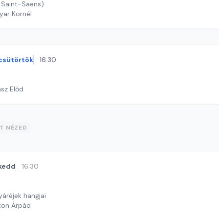
 Saint-Saens)
yar Kornél
csütörtök
16:30
ász Előd
ST NÉZED
kedd
16:30
yáréjek hangjai
ton Árpád