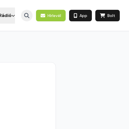
Rádió
Hírlevél
App
Bolt