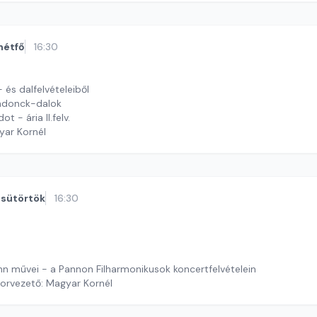
hétfő
16:30
 és dalfelvételeiből
ndonck-dalok
ot - ária II.felv.
yar Kornél
sütörtök
16:30
 művei - a Pannon Filharmonikusok koncertfelvételein
orvezető: Magyar Kornél