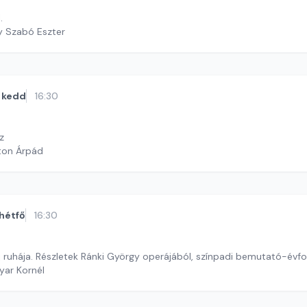
.
y Szabó Eszter
kedd
16:30
z
ton Árpád
hétfő
16:30
j ruhája. Részletek Ránki György operájából, színpadi bemutató-évfo
yar Kornél