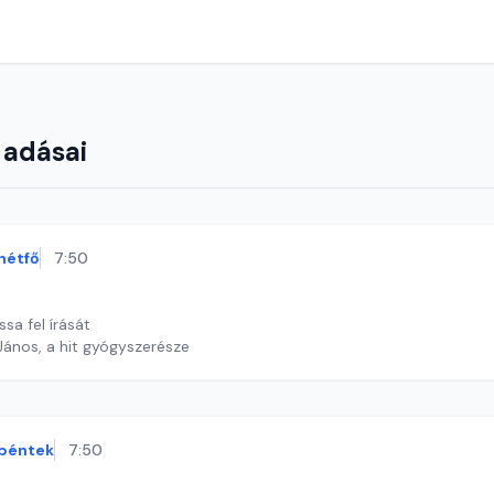
 adásai
hétfő
7:50
ssa fel írását
János, a hit gyógyszerésze
péntek
7:50