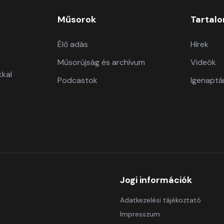
Műsorok
Tartal
Élő adás
Hírek
Műsorújság és archívum
Videók
kkal
Podcastok
Igenaptá
Jogi információk
Adatkezelési tájékoztató
Impresszum