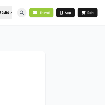
Rádió
Hírlevél
App
Bolt