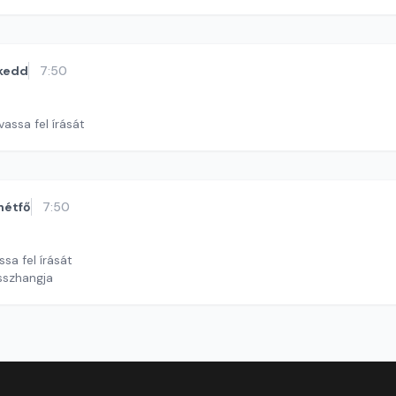
kedd
7:50
vassa fel írását
hétfő
7:50
ssa fel írását
sszhangja