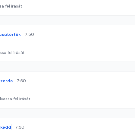
a fel írását
csütörtök
7:50
ssa fel írását
szerda
7:50
lvassa fel írását
kedd
7:50