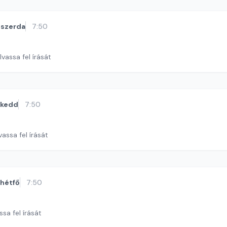
szerda
7:50
lvassa fel írását
kedd
7:50
assa fel írását
hétfő
7:50
ssa fel írását