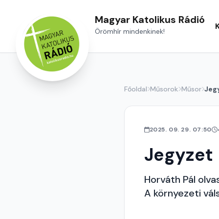
Magyar Katolikus Rádió
Örömhír mindenkinek!
Főoldal
Műsorok
Műsor
Jeg
2025. 09. 29. 07:50
Jegyzet
Horváth Pál olvas
A környezeti vál