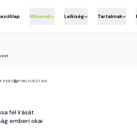
Kezdőlap
Műsorok
Lelkiség
Tartalmak
yzet
4 PERC
PUBLICISZTIKA
sa fel írását
ság emberi okai