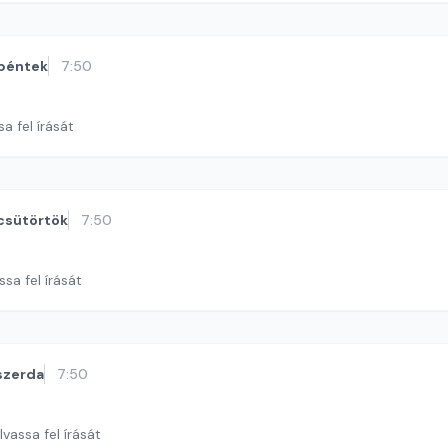
péntek
7:50
a fel írását
csütörtök
7:50
ssa fel írását
szerda
7:50
lvassa fel írását