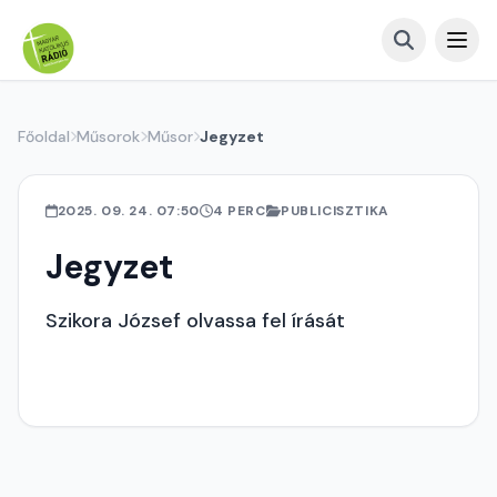
Főoldal
Műsorok
Műsor
Jegyzet
2025. 09. 24. 07:50
4 PERC
PUBLICISZTIKA
Jegyzet
Szikora József olvassa fel írását