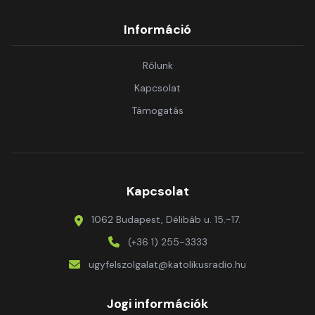
Információ
Rólunk
Kapcsolat
Támogatás
Kapcsolat
1062 Budapest, Délibáb u. 15.-17.
(+36 1) 255-3333
ugyfelszolgalat@katolikusradio.hu
Jogi információk