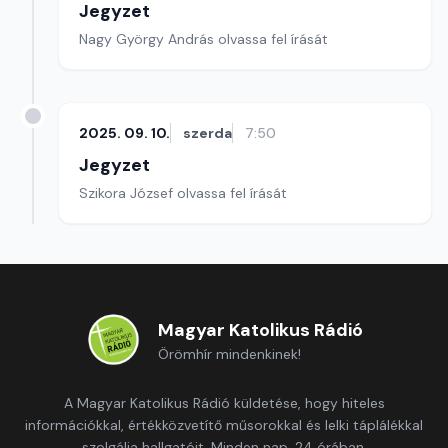
Jegyzet
Nagy György András olvassa fel írását
2025. 09. 10.
szerda
7:50
Jegyzet
Szikora József olvassa fel írását
Magyar Katolikus Rádió
Örömhír mindenkinek!
A Magyar Katolikus Rádió küldetése, hogy hiteles
információkkal, értékközvetítő műsorokkal és lelki táplálékkal
szolgálja hallgatóit. Minden nap, 24 órában.