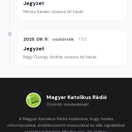
Jegyzet
Mezey Katalin olvassa fel írását
2025. 09. 11.
csütörtök
7:50
Jegyzet
Nagy György András olvassa fel írását
Magyar Katolikus Rádió
Örömhír mindenkinek!
A Magyar Katolikus Rádió küldetése, hogy hiteles
információkkal, értékközvetítő műsorokkal és lelki táplálékkal
szolgálja hallgatóit. Minden nap, 24 órában.