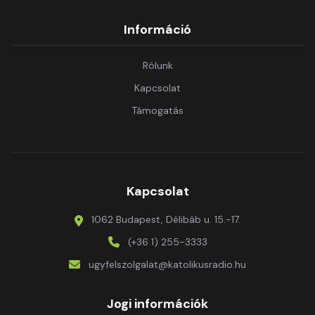
Információ
Rólunk
Kapcsolat
Támogatás
Kapcsolat
1062 Budapest, Délibáb u. 15.-17.
(+36 1) 255-3333
ugyfelszolgalat@katolikusradio.hu
Jogi információk