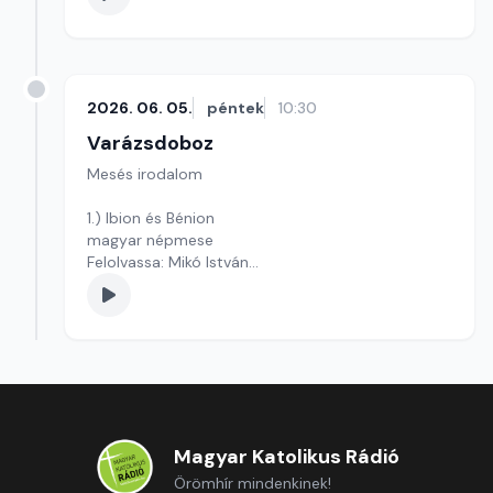
2026. 06. 05.
péntek
10:30
Varázsdoboz
Mesés irodalom
1.) Ibion és Bénion
magyar népmese
Felolvassa: Mikó István
Szerkesztő: Varga Andrea
Magyar Katolikus Rádió
Örömhír mindenkinek!