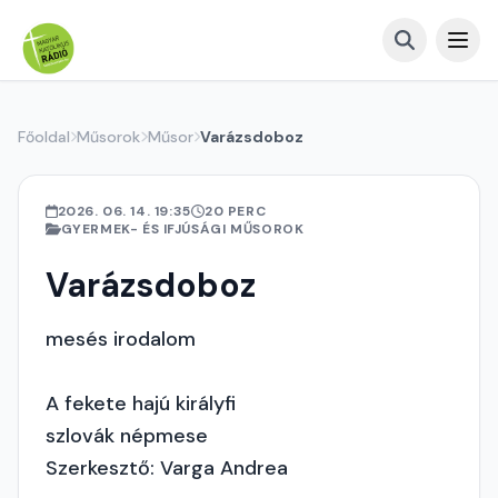
Főoldal
Műsorok
Műsor
Varázsdoboz
2026. 06. 14. 19:35
20 PERC
GYERMEK- ÉS IFJÚSÁGI MŰSOROK
Varázsdoboz
mesés irodalom
A fekete hajú királyfi
szlovák népmese
Szerkesztő: Varga Andrea