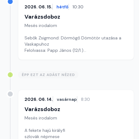
2026. 06. 15.
hétfő
10:30
Varázsdoboz
Mesés irodalom
Sebők Zsigmond: Dörmögő Dömötör utazása a
Vaskapuhoz
Felolvassa: Papp János (12/1.)
Szerkesztő: Varga Andrea
ÉPP EZT AZ ADÁST NÉZED
2026. 06. 14.
vasárnap
8:30
Varázsdoboz
Mesés irodalom
A fekete hajú királyfi
szlovák népmese