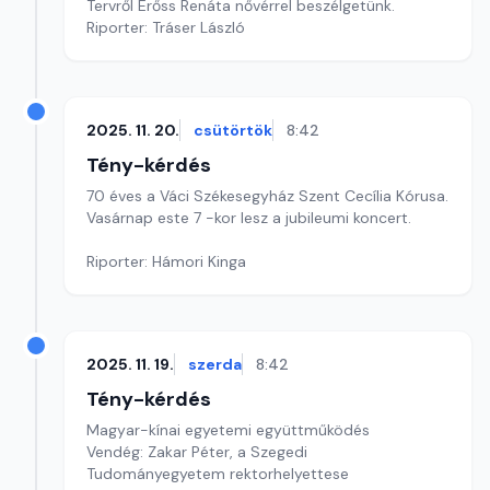
Tervről Erőss Renáta nővérrel beszélgetünk.
Riporter: Tráser László
2025. 11. 20.
csütörtök
8:42
Tény-kérdés
70 éves a Váci Székesegyház Szent Cecília Kórusa.
Vasárnap este 7 -kor lesz a jubileumi koncert.
Riporter: Hámori Kinga
2025. 11. 19.
szerda
8:42
Tény-kérdés
Magyar-kínai egyetemi együttműködés
Vendég: Zakar Péter, a Szegedi
Tudományegyetem rektorhelyettese