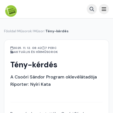
Főoldal
Műsorok
Műsor
Tény-kérdés
2025. 11. 12. 08:42
7 PERC
AKTUÁLIS ÉS HÍRMŰSOROK
Tény-kérdés
A Csoóri Sándor Program oklevélátadója
Riporter: Nyíri Kata