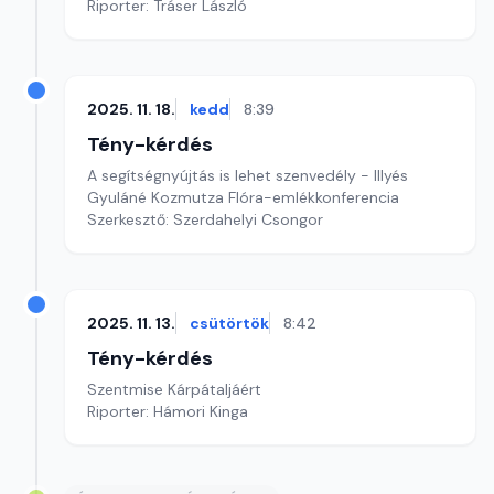
Riporter: Tráser László
2025. 11. 18.
kedd
8:39
Tény-kérdés
A segítségnyújtás is lehet szenvedély - Illyés
Gyuláné Kozmutza Flóra-emlékkonferencia
Szerkesztő: Szerdahelyi Csongor
2025. 11. 13.
csütörtök
8:42
Tény-kérdés
Szentmise Kárpátaljáért
Riporter: Hámori Kinga