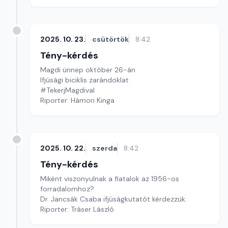
2025. 10. 23.
csütörtök
8:42
Tény-kérdés
Magdi ünnep október 26-án
Ifjúsági biciklis zarándoklat
#TekerjMagdival
Riporter: Hámori Kinga
2025. 10. 22.
szerda
8:42
Tény-kérdés
Miként viszonyulnak a fiatalok az 1956-os
forradalomhoz?
Dr. Jancsák Csaba ifjúságkutatót kérdezzük.
Riporter: Tráser László