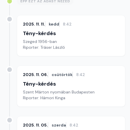
ÉPP EZT AZ ADÁST NÉZED
2025. 11. 11.
kedd
8:42
Tény-kérdés
Szeged 1956-ban
Riporter: Tráser László
2025. 11. 06.
csütörtök
8:42
Tény-kérdés
Szent Márton nyomában Budapesten
Riporter: Hámori Kinga
2025. 11. 05.
szerda
8:42