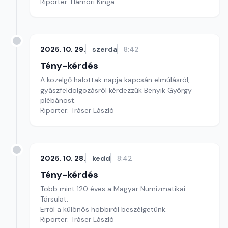
Riporter: Hámori Kinga
2025. 10. 29.
szerda
8:42
Tény-kérdés
A közelgő halottak napja kapcsán elmúlásról,
gyászfeldolgozásról kérdezzük Benyik György
plébánost.
Riporter: Tráser László
2025. 10. 28.
kedd
8:42
Tény-kérdés
Több mint 120 éves a Magyar Numizmatikai
Társulat.
Erről a különös hobbiról beszélgetünk.
Riporter: Tráser László