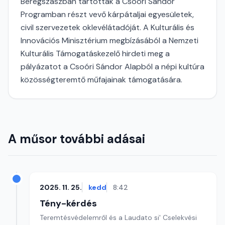
Beregszászban tartották a Csoóri Sándor
Programban részt vevő kárpátaljai egyesületek,
civil szervezetek oklevélátadóját. A Kulturális és
Innovációs Minisztérium megbízásából a Nemzeti
Kulturális Támogatáskezelő hirdeti meg a
pályázatot a Csoóri Sándor Alapból a népi kultúra
közösségteremtő műfajainak támogatására.
A műsor további adásai
2025. 11. 25.
kedd
8:42
Tény-kérdés
Teremtésvédelemről és a Laudato si' Cselekvési