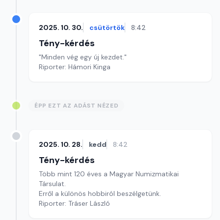
2025. 10. 30.
csütörtök
8:42
Tény-kérdés
"Minden vég egy új kezdet."
Riporter: Hámori Kinga
ÉPP EZT AZ ADÁST NÉZED
2025. 10. 28.
kedd
8:42
Tény-kérdés
Több mint 120 éves a Magyar Numizmatikai
Társulat.
Erről a különös hobbiról beszélgetünk.
Riporter: Tráser László