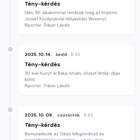
Tény-kérdés
Idén 38. alkalommal rendezik meg az Implom
József Középiskolai Helyesírási Versenyt.
Riporter: Tráser László
2025. 10. 14.
kedd
8:42
Tény-kérdés
30 éve hunyt el Baka István, József Attila-díjas
költő.
Riporter: Tráser László
2025. 10. 09.
csütörtök
8:42
Tény-kérdés
Bemutatkozik az Oázis lelkigondozó és