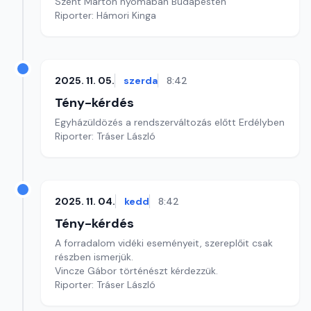
Szent Márton nyomában Budapesten
Riporter: Hámori Kinga
2025. 11. 05.
szerda
8:42
Tény-kérdés
Egyházüldözés a rendszerváltozás előtt Erdélyben
Riporter: Tráser László
2025. 11. 04.
kedd
8:42
Tény-kérdés
A forradalom vidéki eseményeit, szereplőit csak
részben ismerjük.
Vincze Gábor történészt kérdezzük.
Riporter: Tráser László