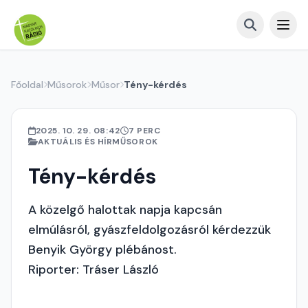
Főoldal
Műsorok
Műsor
Tény-kérdés
2025. 10. 29. 08:42
7 PERC
AKTUÁLIS ÉS HÍRMŰSOROK
Tény-kérdés
A közelgő halottak napja kapcsán
elmúlásról, gyászfeldolgozásról kérdezzük
Benyik György plébánost.
Riporter: Tráser László