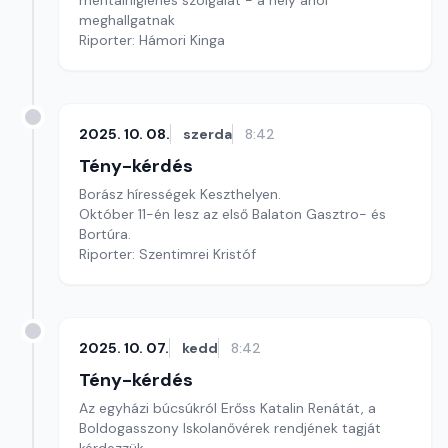
mentálhigiénés szolgálat - a hely ahol
meghallgatnak
Riporter: Hámori Kinga
2025. 10. 08.
szerda
8:42
Tény-kérdés
Borász hírességek Keszthelyen.
Október 11-én lesz az első Balaton Gasztro- és
Bortúra.
Riporter: Szentimrei Kristóf
2025. 10. 07.
kedd
8:42
Tény-kérdés
Az egyházi búcsúkról Erőss Katalin Renátát, a
Boldogasszony Iskolanővérek rendjének tagját