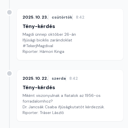
2025. 10. 23.
csütörtök
8:42
Tény-kérdés
Magdi ünnep október 26-án
Ifjúsági biciklis zarándoklat
#TekerjMagdival
Riporter: Hámori Kinga
2025. 10. 22.
szerda
8:42
Tény-kérdés
Miként viszonyulnak a fiatalok az 1956-os
forradalomhoz?
Dr. Jancsák Csaba ifjúságkutatót kérdezzük.
Riporter: Tráser László