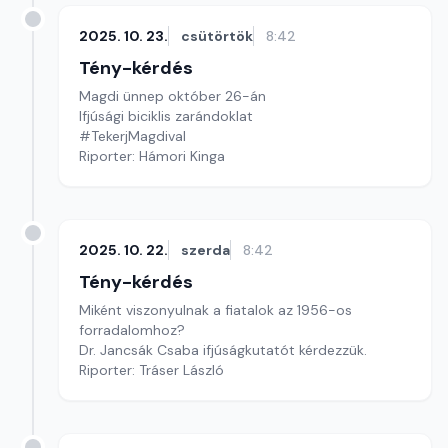
2025. 10. 23.
csütörtök
8:42
Tény-kérdés
Magdi ünnep október 26-án
Ifjúsági biciklis zarándoklat
#TekerjMagdival
Riporter: Hámori Kinga
2025. 10. 22.
szerda
8:42
Tény-kérdés
Miként viszonyulnak a fiatalok az 1956-os
forradalomhoz?
Dr. Jancsák Csaba ifjúságkutatót kérdezzük.
Riporter: Tráser László