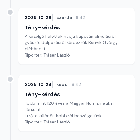
2025. 10. 29.
szerda
8:42
Tény-kérdés
A közelgő halottak napja kapcsán elmúlásról,
gyászfeldolgozásról kérdezzük Benyik György
plébánost.
Riporter: Tráser László
2025. 10. 28.
kedd
8:42
Tény-kérdés
Több mint 120 éves a Magyar Numizmatikai
Társulat.
Erről a különös hobbiról beszélgetünk.
Riporter: Tráser László