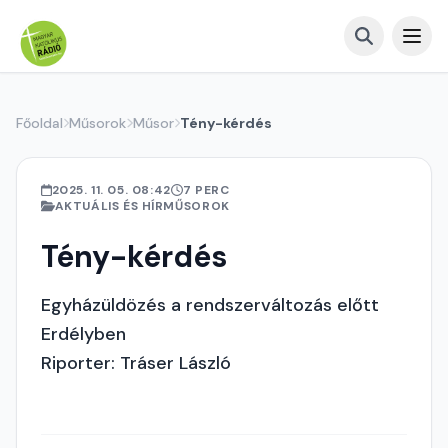
Főoldal
Műsorok
Műsor
Tény-kérdés
2025. 11. 05. 08:42
7 PERC
AKTUÁLIS ÉS HÍRMŰSOROK
Tény-kérdés
Egyházüldözés a rendszerváltozás előtt
Erdélyben
Riporter: Tráser László