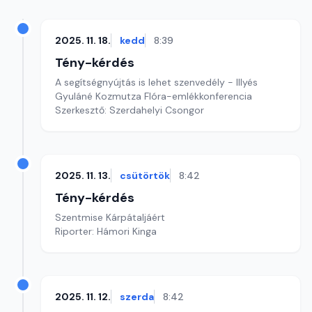
2025. 11. 18.
kedd
8:39
Tény-kérdés
A segítségnyújtás is lehet szenvedély - Illyés
Gyuláné Kozmutza Flóra-emlékkonferencia
Szerkesztő: Szerdahelyi Csongor
2025. 11. 13.
csütörtök
8:42
Tény-kérdés
Szentmise Kárpátaljáért
Riporter: Hámori Kinga
2025. 11. 12.
szerda
8:42