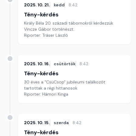
2025. 10. 21.
kedd
8:42
Tény-kérdés
Király Béla 20. századi tábornokról kérdezzük
Vincze Gábor történészt.
Riporter: Tráser László
2025. 10. 16.
csütörtök
8:42
Tény-kérdés
30 éves a "CsüCsop" jubileumi találkozót
tartottak a régi hittanosok
Riporter: Hámori Kinga
2025. 10. 15.
szerda
8:42
Tény-kérdés