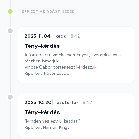
ÉPP EZT AZ ADÁST NÉZED
2025. 11. 04.
kedd
8:42
Tény-kérdés
A forradalom vidéki eseményeit, szereplőit csak
részben ismerjük.
Vincze Gábor történészt kérdezzük.
Riporter: Tráser László
2025. 10. 30.
csütörtök
8:42
Tény-kérdés
"Minden vég egy új kezdet."
Riporter: Hámori Kinga