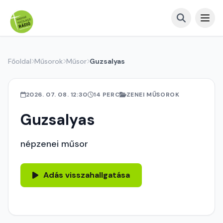
Főoldal
Műsorok
Műsor
Guzsalyas
2026. 07. 08. 12:30
14 PERC
ZENEI MŰSOROK
Guzsalyas
népzenei műsor
Adás visszahallgatása