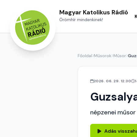
Magyar Katolikus Rádió
Örömhír mindenkinek!
Főoldal
Műsorok
Műsor
Guz
2026. 06. 29. 12:30
Guzsaly
népzenei műsor
Adás visszah