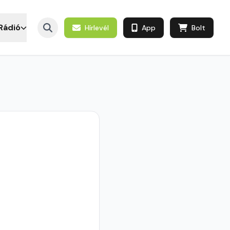
Rádió
Hírlevél
App
Bolt