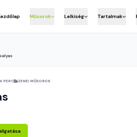
Kezdőlap
Műsorok
Lelkiség
Tartalmak
salyas
14 PERC
ZENEI MŰSOROK
as
allgatása