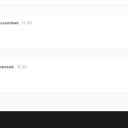
szombat
12:30
péntek
12:30