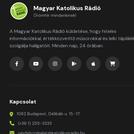
Magyar Katolikus Rádió
Örömhír mindenkinek!
A Magyar Katolikus Rádió küldetése, hogy hiteles
információkkal, értékközvetítő műsorokkal és lelki táplálé
szolgálja hallgatóit. Minden nap, 24 órában.
Kapcsolat
1062 Budapest, Délibáb u. 15.-17.
(+36 1) 255-3333
ugyfelszolgalat@katolikusradio.hu