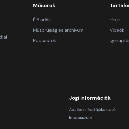
Műsorok
Tartal
Élő adás
Hírek
Műsorújság és archívum
Videók
kkal
Podcastok
Igenaptá
Jogi információk
Adatkezelési tájékoztató
Impresszum